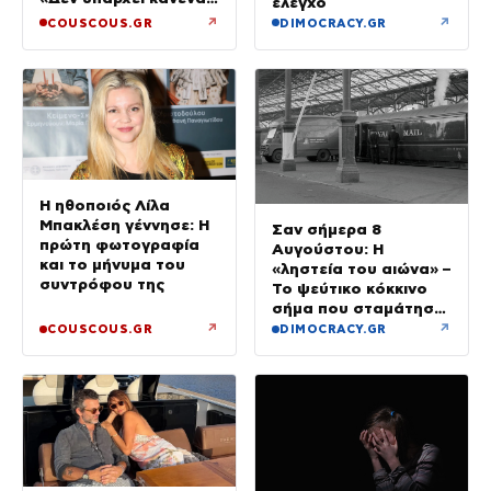
έλεγχο
λόγος να φοβόμαστε»
↗
↗
COUSCOUS.GR
DIMOCRACY.GR
Η ηθοποιός Λίλα
Μπακλέση γέννησε: Η
Σαν σήμερα 8
πρώτη φωτογραφία
Αυγούστου: Η
και το μήνυμα του
«ληστεία του αιώνα» –
συντρόφου της
Το ψεύτικο κόκκινο
σήμα που σταμάτησε
τρένο με 2,6 εκατ.
↗
↗
COUSCOUS.GR
DIMOCRACY.GR
λίρες