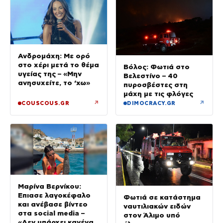
Ανδρομάχη: Με ορό
στο χέρι μετά το θέμα
Βόλος: Φωτιά στο
υγείας της – «Μην
Βελεστίνο – 40
ανησυχείτε, το ‘χω»
πυροσβέστες στη
μάχη με τις φλόγες
↗
↗
COUSCOUS.GR
DIMOCRACY.GR
Μαρίνα Βερνίκου:
Έπιασε λαγοκέφαλο
Φωτιά σε κατάστημα
και ανέβασε βίντεο
ναυτιλιακών ειδών
στα social media –
στον Άλιμο υπό
«Δεν υπάρχει κανένας