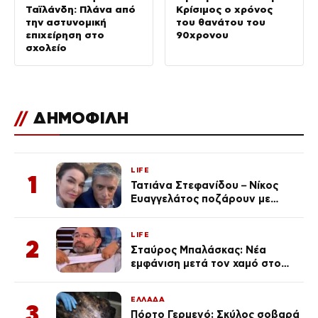
Ταϊλάνδη: Πλάνα από
Κρίσιμος ο χρόνος
την αστυνομική
του θανάτου του
επιχείρηση στο
90χρονου
σχολείο
//
ΔΗΜΟΦΙΛΗ
LIFE
1
Τατιάνα Στεφανίδου – Νίκος
Ευαγγελάτος ποζάρουν με
μαγιό σε παραλία στην
Κεφαλονιά
LIFE
2
Σταύρος Μπαλάσκας: Νέα
εμφάνιση μετά τον χαμό στο
«Πρωινό» (Φωτογραφία)
ΕΛΛΑΔΑ
3
Πόρτο Γερμενό: Σκύλος σοβαρά