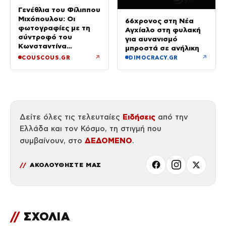
Γενέθλια του Φίλιππου
Μιχόπουλου: Οι
66χρονος στη Νέα
φωτογραφίες με τη
Αγχίαλο στη φυλακή
σύντροφό του
για αυνανισμό
Κωνσταντίνα
μπροστά σε ανήλικη
Ευρυπίδου και το
↗
↗
COUSCOUS.GR
DIMOCRACY.GR
δημόσιο «Σ’ αγαπώ»
Ειδήσεις
Δείτε όλες τις τελευταίες
από την
Ελλάδα και τον Κόσμο, τη στιγμή που
ΔΕΔΟΜΕΝΟ
συμβαίνουν, στο
.
ΑΚΟΛΟΥΘΗΣΤΕ ΜΑΣ
//
ΣΧΟΛΙΑ