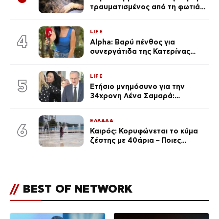
τραυματισμένος από τη φωτιά
επέστρεψε στο σπίτι που τον
φρόντιζαν
LIFE
4
Alpha: Βαρύ πένθος για
συνεργάτιδα της Κατερίνας
Καινούργιου – «Κουράστηκες
πολύ… Απόψε είσαι στα χέρια
LIFE
του Θεού»
5
Ετήσιο μνημόσυνο για την
34χρονη Λένα Σαμαρά:
Συγκινημένοι ο Αντώνης
Σαμαράς και η σύζυγός του
ΕΛΛΑΔΑ
6
Καιρός: Κορυφώνεται το κύμα
ζέστης με 40άρια – Ποιες
περιοχές βρίσκονται στο
επίκεντρο και μέχρι πότε θα
κρατήσουν τα μελτέμια
//
BEST OF NETWORK