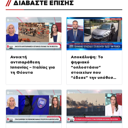
//
ΔΙΑΒΑΣΤΕ ΕΠΙΣΗΣ
Ανοιχτή
Αποκάλυψη: Το
αντιπαράθεση
ψηφιακό
Ισπανίας – Ιταλίας για
“οπλοστάσιο”
τη Θέουτα
στοιχείων που
“έδεσε” την υπόθεση
της δολοφονίας στην
Κυψέλη