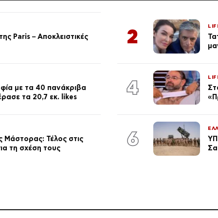
LIF
2
ης Paris – Αποκλειστικές
Τα
μα
LIF
4
φία με τα 40 πανάκριβα
Στ
ασε τα 20,7 εκ. likes
«Π
ΕΛ
6
 Μάστορας: Τέλος στις
ΥΠ
ια τη σχέση τους
Σα