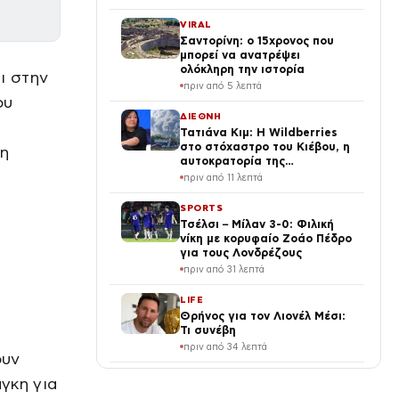
VIRAL
Σαντορίνη: ο 15χρονος που
μπορεί να ανατρέψει
ολόκληρη την ιστορία
ι στην
πριν από 5 λεπτά
ου
ΔΙΕΘΝΗ
Τατιάνα Κιμ: Η Wildberries
στο στόχαστρο του Κιέβου, η
τη
αυτοκρατορία της
πλουσιότερης γυναίκας της
πριν από 11 λεπτά
Ρωσίας γίνεται στάχτη
SPORTS
Τσέλσι – Μίλαν 3-0: Φιλική
νίκη με κορυφαίο Ζοάο Πέδρο
για τους Λονδρέζους
πριν από 31 λεπτά
LIFE
Θρήνος για τον Λιονέλ Μέσι:
Τι συνέβη
πριν από 34 λεπτά
ουν
VIRAL
γκη για
Νήπιο καθήλωσε πτήση στον