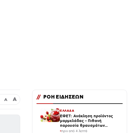
//
ΡΟΗ ΕΙΔΗΣΕΩΝ
Α
Α
ΕΛΛΑΔΑ
ΕΦΕΤ: Ανάκληση προϊόντος
μαρμελάδας – Πιθανή
παρουσία θραυσμάτων
γυαλιού
πριν από 4 λεπτά