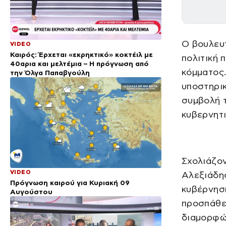
Ο βουλευ
VIDEO
Καιρός: Έρχεται «εκρηκτικό» κοκτέιλ με
πολιτική 
40αρια και μελτέμια – Η πρόγνωση από
κόμματος.
την Όλγα Παπαβγούλη
υποστηρικ
συμβολή τ
κυβερνητι
Σχολιάζον
VIDEO
Αλεξιάδης
Πρόγνωση καιρού για Κυριακή 09
κυβέρνηση
Αυγούστου
προσπάθει
διαμορφώσ