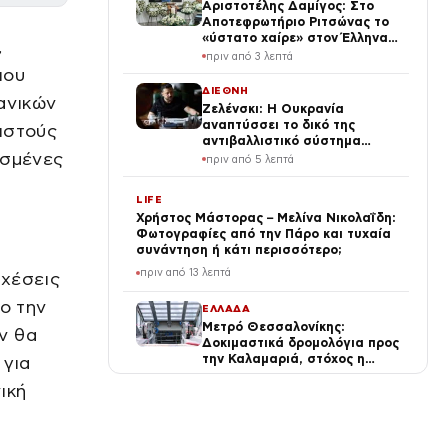
Αριστοτέλης Δαμίγος: Στο
Αποτεφρωτήριο Ριτσώνας το
«ύστατο χαίρε» στον Έλληνα
,
σύνδεσμο του ελικοπτέρου
πριν από 3 λεπτά
που έπεσε στην Ψάθα
που
ΔΙΕΘΝΗ
ανικών
Ζελένσκι: Η Ουκρανία
αναπτύσσει το δικό της
πιστούς
αντιβαλλιστικό σύστημα
ισμένες
FREYJA – «Έχουμε τη γνώση
πριν από 5 λεπτά
και τις δυνατότητες»
LIFE
Χρήστος Μάστορας – Μελίνα Νικολαΐδη:
Φωτογραφίες από την Πάρο και τυχαία
συνάντηση ή κάτι περισσότερο;
πριν από 13 λεπτά
σχέσεις
ο την
ΕΛΛΑΔΑ
Μετρό Θεσσαλονίκης:
ν θα
Δοκιμαστικά δρομολόγια προς
την Καλαμαριά, στόχος η
 για
λειτουργία έως τέλος
πριν από 19 λεπτά
ική
Αυγούστου
SPORTS
Μοχάμεντ Σαλάχ: αποθέωση
από τους οπαδούς της