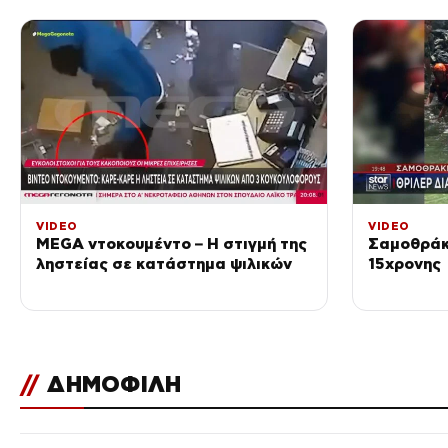
Απομακρύ
VIDEO
VIDEO
MEGA ντοκουμέντο – Η στιγμή της
Σαμοθράκ
ληστείας σε κατάστημα ψιλικών
15χρονης
//
ΔΗΜΟΦΙΛΗ