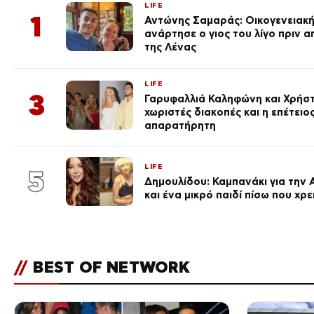
LIFE
1
Αντώνης Σαμαράς: Οικογενειακ
ανάρτησε ο γιος του λίγο πριν 
της Λένας
LIFE
3
Γαρυφαλλιά Καληφώνη και Χρήσ
χωριστές διακοπές και η επέτει
απαρατήρητη
LIFE
5
Δημουλίδου: Καμπανάκι για την 
και ένα μικρό παιδί πίσω που χρ
//
BEST OF NETWORK