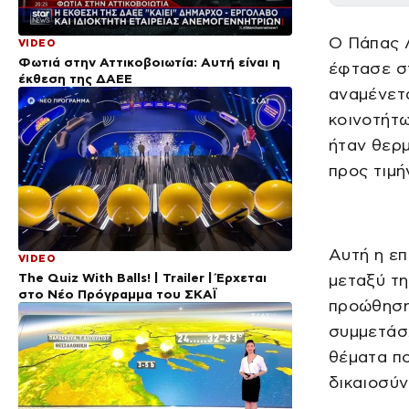
Ο Πάπας 
VIDEO
Φωτιά στην Αττικοβοιωτία: Αυτή είναι η
έφτασε στ
έκθεση της ΔΑΕΕ
αναμένετα
κοινοτήτω
ήταν θερμ
προς τιμή
Αυτή η επ
VIDEO
The Quiz With Balls! | Trailer | Έρχεται
μεταξύ τη
στο Νέο Πρόγραμμα του ΣΚΑΪ
προώθηση
συμμετάσχ
θέματα πο
δικαιοσύν