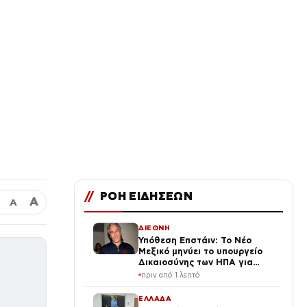
//
ΡΟΗ ΕΙΔΗΣΕΩΝ
Α
Α
ΔΙΕΘΝΗ
Υπόθεση Επστάιν: Το Νέο
Μεξικό μηνύει το υπουργείο
Δικαιοσύνης των ΗΠΑ για
απόκρυψη στοιχείων και
πριν από 1 λεπτό
μπλοκάρισμα της έρευνας
ΕΛΛΑΔΑ