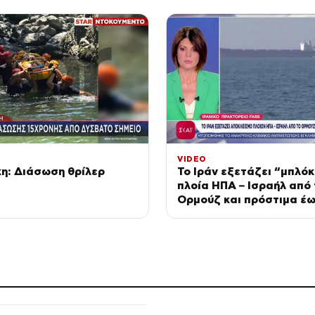
νθηκαν πάνω από 240
VIDEO
η: Διάσωση θρίλερ
Το Ιράν εξετάζει “μπλόκ
πλοία ΗΠΑ – Ισραήλ από 
Ορμούζ και πρόστιμα έω
φορτίου