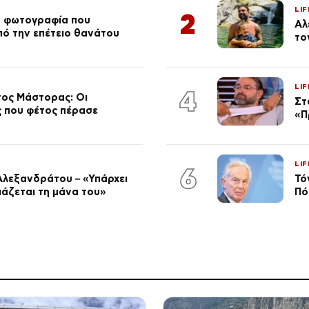
LIF
2
ή φωτογραφία που
Αλ
από την επέτειο θανάτου
το
LIF
4
τος Μάστορας: Οι
Στ
ος που φέτος πέρασε
«Π
LIF
6
Αλεξανδράτου – «Υπάρχει
Τό
ειάζεται τη μάνα του»
Πό