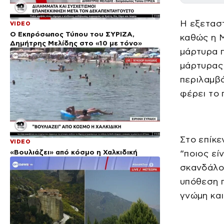
Η εξετασ
VIDEO
Ο Εκπρόσωπος Τύπου του ΣΥΡΙΖΑ,
καθώς η Μ
Δημήτρης Μελίδης στο «10 με τόνο»
μάρτυρα π
μάρτυρας
περιλαμβ
φέρει το
Στο επίκε
VIDEO
«Βουλιάζει» από κόσμο η Χαλκιδική
“ποιος εί
σκανδάλου
υπόθεση π
γνώμη και