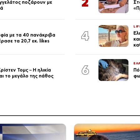
2
αγγελάτος ποζάρουν με
Στ
ιά
«Π
LIF
4
Έλ
φία με τα 40 πανάκριβα
κα
ασε τα 20,7 εκ. likes
κα
ΕΛ
6
ρίστεν Τομς – Η ηλικία
Πό
αι το μεγάλο της πάθος
φω