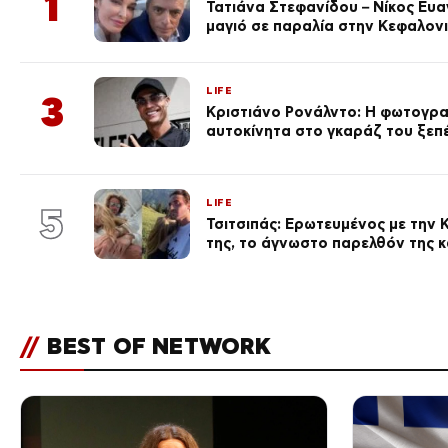
1
Τατιάνα Στεφανίδου – Νίκος Ευ
μαγιό σε παραλία στην Κεφαλον
LIFE
3
Κριστιάνο Ρονάλντο: Η φωτογρα
αυτοκίνητα στο γκαράζ του ξεπέρ
LIFE
5
Τσιτσιπάς: Ερωτευμένος με την Κ
της, το άγνωστο παρελθόν της κ
//
BEST OF NETWORK