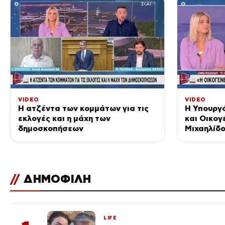
VIDEO
VIDEO
Η ατζέντα των κομμάτων για τις
Η Υπουργό
εκλογές και η μάχη των
και Οικογ
δημοσκοπήσεων
Μιχαηλίδο
Ενημέρωσ
//
ΔΗΜΟΦΙΛΗ
LIFE