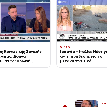
VIDEO
ς Κοινωνικής Συνοχής
Ισπανία – Ιταλία: Νέος 
ένειας, Δόμνα
αντιπαράθεσης για το
υ, στην “Πρωινή
μεταναστευτικό
η”
LIF