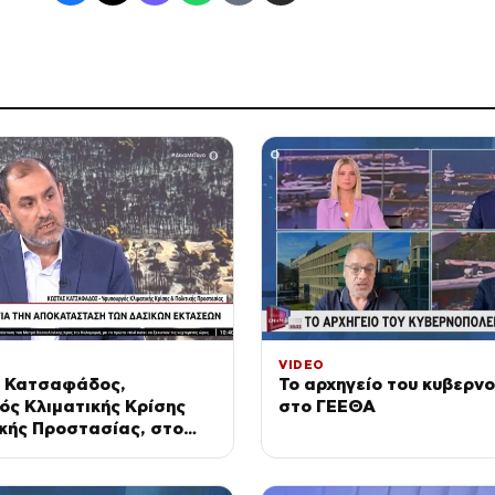
VIDEO
 Κατσαφάδος,
Το αρχηγείο του κυβερν
ς Κλιματικής Κρίσης
στο ΓΕΕΘΑ
ικής Προστασίας, στο
όνο»