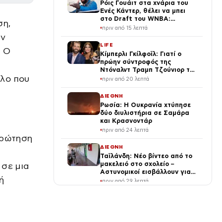
Ρόις Γουάιτ στα χνάρια του
Ενές Κάντερ, θέλει να μπει
στο Draft του WNBA:
ση,
«Κάποιες φορές
πριν από 15 λεπτά
αυτοπροσδιορίζομαι ως
ον
γυναίκα»
LIFE
. Ο
Κίμπερλι Γκίλφοϊλ: Γιατί ο
πρώην σύντροφός της
Ντόναλντ Τραμπ Τζούνιορ της
ελο που
έδωσε 7,6 εκατ. δολάρια – Η
πριν από 20 λεπτά
συμφωνία 2 χρόνια μετά τον
χωρισμό
ΔΙΕΘΝΗ
Ρωσία: Η Ουκρανία χτύπησε
δύο διυλιστήρια σε Σαμάρα
και Κρασνοντάρ
πριν από 24 λεπτά
ερώτηση
ΔΙΕΘΝΗ
Ταϊλάνδη: Νέο βίντεο από το
μακελειό στο σχολείο –
 σε μια
Αστυνομικοί εισβάλλουν για
ή
να σώσουν τους μαθητές
πριν από 29 λεπτά
ΟΙΚΟΝΟΜΙΑ
Ειδικό Χωροταξικό για τον
Τουρισμό: Νέοι κανόνες για