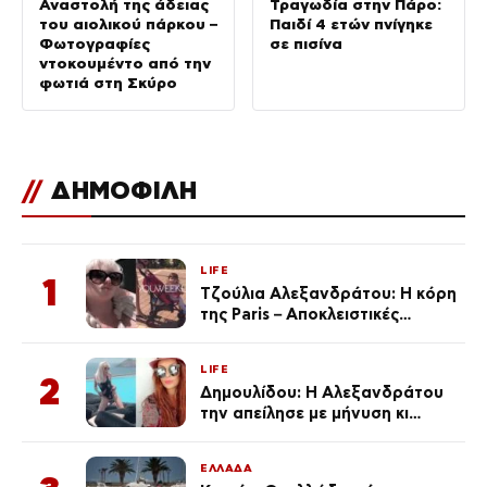
Αναστολή της άδειας
Τραγωδία στην Πάρο:
του αιολικού πάρκου –
Παιδί 4 ετών πνίγηκε
Φωτογραφίες
σε πισίνα
ντοκουμέντο από την
φωτιά στη Σκύρο
//
ΔΗΜΟΦΙΛΗ
LIFE
1
Τζούλια Αλεξανδράτου: Η κόρη
της Paris – Αποκλειστικές
φωτογραφίες
LIFE
2
Δημουλίδου: Η Αλεξανδράτου
την απείλησε με μήνυση κι
εκείνη απαντά – «Δεν σε
αναγνώρισα, όταν κατάλαβα
ΕΛΛΑΔΑ
ποια είσαι σοκαρίστικα»