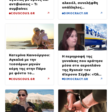
αλκοόλ, συνελήφθη
αντιβιώσεις – Τι
υπάλληλος
συμβαίνει;
καταστήματος
↗
↗
COUSCOUS.GR
DIMOCRACY.GR
Κατερίνα Καινούργιου:
Η περιγραφή της
Αγκαλιά με την
γυναίκας που κράτησε
τεσσάρων μηνών
μέσα στο αεροπλάνο
κόρη της στην Πάρο
της Ryanair τον
με φόντο το
61χρονο Σέρβο: «Όλα
ηλιοβασίλεμα
έγιναν σε κλάσματα
↗
↗
COUSCOUS.GR
DIMOCRACY.GR
δευτερολέπτου»