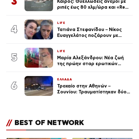
3
Καιρός: Θυελλώδεις άνεμοι με
ριπές έως 80 χλμ/ώρα και «Red
Code» σε 6 περιοχές για
κίνδυνο πυρκαγιάς
LIFE
4
Τατιάνα Στεφανίδου – Νίκος
Ευαγγελάτος ποζάρουν με
μαγιό σε παραλία στην
Κεφαλονιά
LIFE
5
Μαρία Αλεξάνδρου: Νέα ζωή
της πρώην σταρ ερωτικών
ταινιών, μητέρα ενός παιδιού με
σύντροφο επιχειρηματία
ΕΛΛΑΔΑ
(Φωτογραφίες)
6
Τροχαίο στην Αθηνών –
Σουνίου: Τραυματίστηκαν δύο
αστυνομικοί
//
BEST OF NETWORK