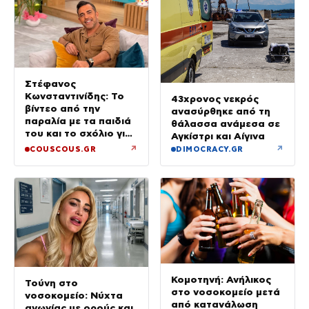
Στέφανος
Κωνσταντινίδης: Το
43χρονος νεκρός
βίντεο από την
ανασύρθηκε από τη
παραλία με τα παιδιά
θάλασσα ανάμεσα σε
του και το σχόλιο για
Αγκίστρι και Αίγινα
την ηλικία του
↗
↗
COUSCOUS.GR
DIMOCRACY.GR
Κομοτηνή: Ανήλικος
Τούνη στο
στο νοσοκομείο μετά
νοσοκομείο: Νύχτα
από κατανάλωση
αγωνίας με ορούς και