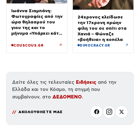
Ιωάννα Σιαμπάνη:
Φωτογραφίες από την
24χρονος κλείδωσε
ώρα θηλασμού του
την 17χρονη πρώην
γιου της και το
φίλη του σε σπίτι στα
μήνυμα «Υπάρχει κάτι
Χανιά – Φώναζε
μαγικό σε αυτές τις
«βοήθεια» η κοπέλα
αργές μέρες»
↗
↗
COUSCOUS.GR
DIMOCRACY.GR
Ειδήσεις
Δείτε όλες τις τελευταίες
από την
Ελλάδα και τον Κόσμο, τη στιγμή που
ΔΕΔΟΜΕΝΟ
συμβαίνουν, στο
.
ΑΚΟΛΟΥΘΗΣΤΕ ΜΑΣ