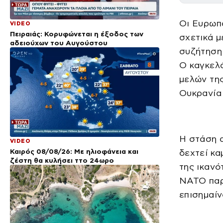
Οι Ευρωπα
VIDEO
Πειραιάς: Κορυφώνεται η έξοδος των
σχετικά μ
αδειούχων του Αυγούστου
συζήτηση 
Ο καγκελ
μελών της
Ουκρανία 
Η στάση α
VIDEO
Καιρός 08/08/26: Με ηλιοφάνεια και
δεχτεί κα
ζέστη θα κυλήσει ττο 24ωρο
της ικανό
ΝΑΤΟ παρ
επισημαίν