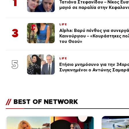
1
Τατιάνα Στεφανίδου – Νίκος Ευ
μαγιό σε παραλία στην Κεφαλον
LIFE
3
Alpha: Βαρύ πένθος για συνεργά
Καινούργιου – «Κουράστηκες πο
του Θεού»
LIFE
5
Ετήσιο μνημόσυνο για την 34χρ
Συγκινημένοι ο Αντώνης Σαμαρά
//
BEST OF NETWORK