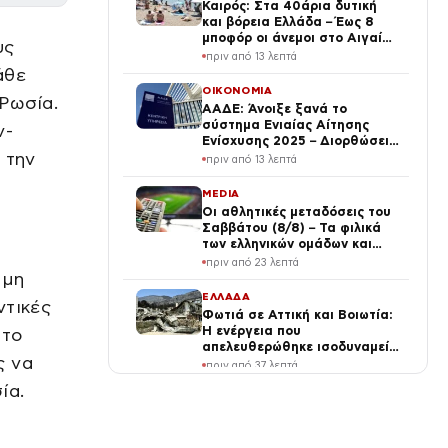
Καιρός: Στα 40άρια δυτική
και βόρεια Ελλάδα – Έως 8
μποφόρ οι άνεμοι στο Αιγαίο
υς
μέχρι Δεκαπενταύγουστο
πριν από 13 λεπτά
άθε
ΟΙΚΟΝΟΜΙΑ
Ρωσία.
ΑΑΔΕ: Άνοιξε ξανά το
σύστημα Ενιαίας Αίτησης
ν-
Ενίσχυσης 2025 – Διορθώσεις
 την
έως πότε μπορούν να γίνουν
πριν από 13 λεπτά
MEDIA
Οι αθλητικές μεταδόσεις του
Σαββάτου (8/8) – Τα φιλικά
των ελληνικών ομάδων και
MotoGP ξεχωρίζουν σήμερα
πριν από 23 λεπτά
 μη
ΕΛΛΑΔΑ
ντικές
Φωτιά σε Αττική και Βοιωτία:
Η ενέργεια που
στο
απελευθερώθηκε ισοδυναμεί
ς να
με 6 βόμβες Χιροσίμα – Πώς
πριν από 37 λεπτά
κάηκε μέσα σε 2 βράδια το
ία.
55% της έκτασης
ΔΙΕΘΝΗ
ΗΠΑ: Πακέτο βοήθειας 1 δισ.
δολαρίων προς τη νέα