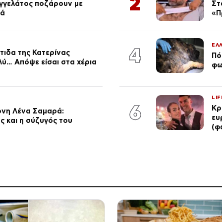
2
αγγελάτος ποζάρουν με
Στ
ιά
«Π
ΕΛ
4
τιδα της Κατερίνας
Πό
λύ… Απόψε είσαι στα χέρια
φω
LIF
6
Κρ
ονη Λένα Σαμαρά:
ευ
ς και η σύζυγός του
(φ