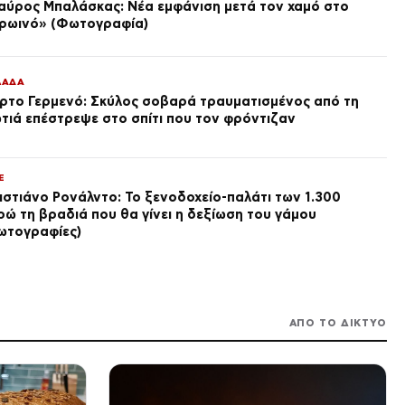
αύρος Μπαλάσκας: Νέα εμφάνιση μετά τον χαμό στο
επίκεντρο και μέχρι πότε θα
πριν από 8 ώρες
ρωινό» (Φωτογραφία)
κρατήσουν τα μελτέμια
SPORTS
Γιώργος Κούτσιας: ντεμπούτο
με γκολ για τη Φαμαλικάο
ΛΑΔΑ
στην Πορτογαλία
ρτο Γερμενό: Σκύλος σοβαρά τραυματισμένος από τη
πριν από 8 ώρες
τιά επέστρεψε στο σπίτι που τον φρόντιζαν
ΑΓΟΡΕΣ
Wall Street: Επιστροφή στα
κέρδη και νέο ρεκόρ για τον
E
S&P 500
ιστιάνο Ρονάλντο: Το ξενοδοχείο-παλάτι των 1.300
πριν από 8 ώρες
ρώ τη βραδιά που θα γίνει η δεξίωση του γάμου
ωτογραφίες)
LIFE
Γιάννης Τσιμιτσέλης: Σπάνιες
φωτογραφίες με τον αδελφό
του, Λάμπρο
πριν από 8 ώρες
ΑΠΟ ΤΟ ΔΙΚΤΥΟ
ΔΙΕΘΝΗ
Νέα Υόρκη: Κατηγορείται ότι
έκαψε ιστορική εκκλησία 173
ετών με σημειωματάριο για
δολοφονίες και βία
πριν από 8 ώρες