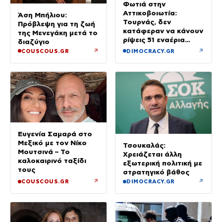
Φωτιά στην
Αττικοβοιωτία:
Άση Μπήλιου:
Τουρνάς, δεν
Πρόβλεψη για τη ζωή
κατάφεραν να κάνουν
της Μενεγάκη μετά το
ρίψεις 51 εναέρια
διαζύγιο
μέσα
↗
↗
COUSCOUS.GR
DIMOCRACY.GR
Ευγενία Σαμαρά στο
Μεξικό με τον Νίκο
Τσουκαλάς:
Μουτσινά – Το
Χρειάζεται άλλη
καλοκαιρινό ταξίδι
εξωτερική πολιτική με
τους
στρατηγικό βάθος
↗
↗
COUSCOUS.GR
DIMOCRACY.GR