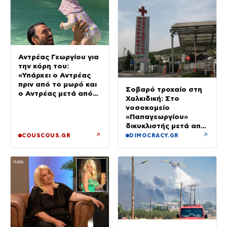
Αντρέας Γεωργίου για
την κόρη του:
«Υπάρχει ο Αντρέας
πριν από το μωρό και
Σοβαρό τροχαίο στη
ο Αντρέας μετά από
Χαλκιδική: Στο
αυτό – Έθεσα άλλες
νοσοκομείο
προτεραιότητες»
«Παπαγεωργίου»
δικυκλιστής μετά από
σύγκρουση
↗
↗
COUSCOUS.GR
DIMOCRACY.GR