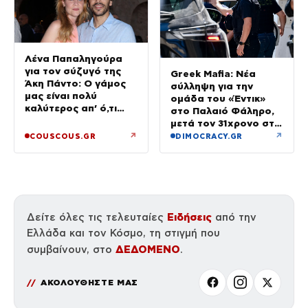
Λένα Παπαληγούρα
για τον σύζυγό της
Greek Mafia: Νέα
Άκη Πάντο: Ο γάμος
σύλληψη για την
μας είναι πολύ
ομάδα του «Έντικ»
καλύτερος απ’ ό,τι
στο Παλαιό Φάληρο,
είχα φανταστεί
μετά τον 31χρονο στη
Γερμανία
↗
↗
COUSCOUS.GR
DIMOCRACY.GR
Ειδήσεις
Δείτε όλες τις τελευταίες
από την
Ελλάδα και τον Κόσμο, τη στιγμή που
ΔΕΔΟΜΕΝΟ
συμβαίνουν, στο
.
ΑΚΟΛΟΥΘΗΣΤΕ ΜΑΣ