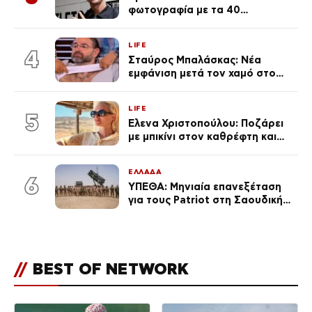
φωτογραφία με τα 40
πανάκριβα αυτοκίνητα στο
γκαράζ του ξεπέρασε τα 20,7
LIFE
εκ. likes
4
Σταύρος Μπαλάσκας: Νέα
εμφάνιση μετά τον χαμό στο
«Πρωινό» (Φωτογραφία)
LIFE
5
Έλενα Χριστοπούλου: Ποζάρει
με μπικίνι στον καθρέφτη και
εντυπωσιάζει – «Χάνουμε
τουλάχιστον 25 κιλά η
ΕΛΛΑΔΑ
καθεμία…» (Βίντεο)
6
ΥΠΕΘΑ: Μηνιαία επανεξέταση
για τους Patriot στη Σαουδική
Αραβία
//
BEST OF NETWORK