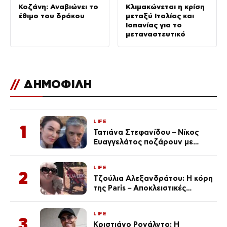
Κοζάνη: Αναβιώνει το
Κλιμακώνεται η κρίση
έθιμο του δράκου
μεταξύ Ιταλίας και
Ισπανίας για το
μεταναστευτικό
//
ΔΗΜΟΦΙΛΗ
LIFE
1
Τατιάνα Στεφανίδου – Νίκος
Ευαγγελάτος ποζάρουν με
μαγιό σε παραλία στην
Κεφαλονιά
LIFE
2
Τζούλια Αλεξανδράτου: Η κόρη
της Paris – Αποκλειστικές
φωτογραφίες
LIFE
3
Κριστιάνο Ρονάλντο: Η