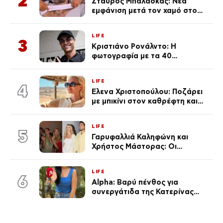
2
Σταύρος Μπαλάσκας: Νέα
εμφάνιση μετά τον χαμό στο
«Πρωινό» (Φωτογραφία)
LIFE
3
Κριστιάνο Ρονάλντο: Η
φωτογραφία με τα 40
πανάκριβα αυτοκίνητα στο
γκαράζ του ξεπέρασε τα 20,7
LIFE
εκ. likes
4
Έλενα Χριστοπούλου: Ποζάρει
με μπικίνι στον καθρέφτη και
εντυπωσιάζει – «Χάνουμε
τουλάχιστον 25 κιλά η
LIFE
καθεμία…» (Βίντεο)
5
Γαρυφαλλιά Καληφώνη και
Χρήστος Μάστορας: Οι
χωριστές διακοπές και η
επέτειος που φέτος πέρασε
LIFE
απαρατήρητη
6
Alpha: Βαρύ πένθος για
συνεργάτιδα της Κατερίνας
Καινούργιου – «Κουράστηκες
πολύ… Απόψε είσαι στα χέρια
του Θεού»