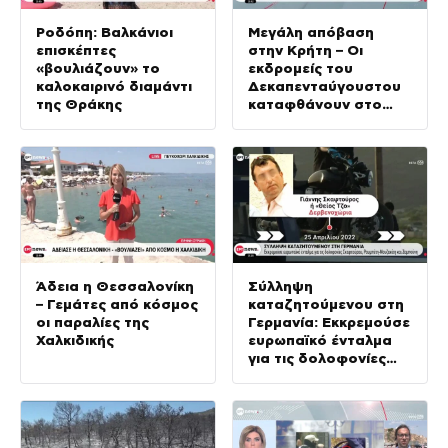
Ροδόπη: Βαλκάνιοι
Μεγάλη απόβαση
επισκέπτες
στην Κρήτη – Οι
«βουλιάζουν» το
εκδρομείς του
καλοκαιρινό διαμάντι
Δεκαπενταύγουστου
της Θράκης
καταφθάνουν στο
νησί
Άδεια η Θεσσαλονίκη
Σύλληψη
– Γεμάτες από κόσμος
καταζητούμενου στη
οι παραλίες της
Γερμανία: Εκκρεμούσε
Χαλκιδικής
ευρωπαϊκό ένταλμα
για τις δολοφονίες
Σκαφτούρου,
Ρουμπέτη –
Μουζακίτη και
Ζαμπούνη