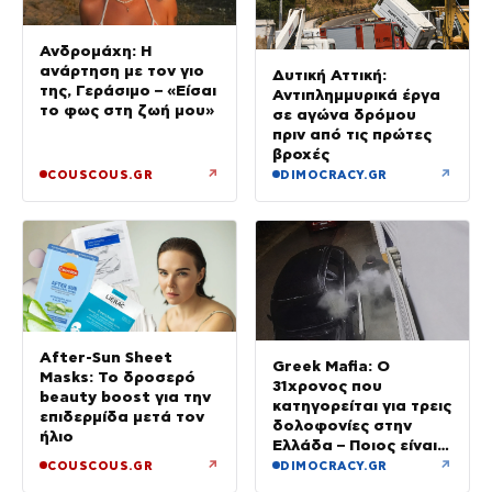
Ανδρομάχη: Η
ανάρτηση με τον γιο
Δυτική Αττική:
της, Γεράσιμο – «Είσαι
Αντιπλημμυρικά έργα
το φως στη ζωή μου»
σε αγώνα δρόμου
πριν από τις πρώτες
βροχές
↗
↗
COUSCOUS.GR
DIMOCRACY.GR
After-Sun Sheet
Greek Mafia: Ο
Masks: Το δροσερό
31χρονος που
beauty boost για την
κατηγορείται για τρεις
επιδερμίδα μετά τον
δολοφονίες στην
ήλιο
Ελλάδα – Ποιος είναι
το «πιστόλι» του Έντικ
↗
↗
COUSCOUS.GR
DIMOCRACY.GR