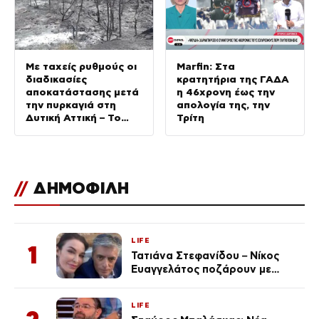
Με ταχείς ρυθμούς οι
Marfin: Στα
διαδικασίες
κρατητήρια της ΓΑΔΑ
αποκατάστασης μετά
η 46χρονη έως την
την πυρκαγιά στη
απολογία της, την
Δυτική Αττική – Το
Τρίτη
ΑΠΕ-ΜΠΕ στις
πληγείσες περιοχές
//
ΔΗΜΟΦΙΛΗ
LIFE
1
Τατιάνα Στεφανίδου – Νίκος
Ευαγγελάτος ποζάρουν με
μαγιό σε παραλία στην
Κεφαλονιά
LIFE