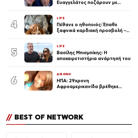
Ευαγγελάτος ποζάρουν με
μαγιό σε παραλία στην
Κεφαλονιά
LIFE
4
Πέθανε ο ηθοποιός: Έπαθε
ξαφνικά καρδιακή προσβολή – Η
ανακοίνωση της συζύγου του
LIFE
5
Βασίλης Μπισμπίκης: Η
αποχαιρετιστήρια ανάρτησή του
ΔΙΕΘΝΗ
6
ΗΠΑ: 29χρονη
Αφροαμερικανίδα βρέθηκε
απαγχονισμένη σε δέντρο στον
Μισισιπή
//
BEST OF NETWORK