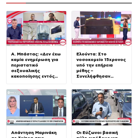
Α. Μπάστας: «Δεν έχω
Ελούντα: Στο
καμία ενημέρωση για
νοσοκομείο 15χρονος
περιστατικό
υπό την επήρεια
σεξουαλικής
μέθης –
κακοποίησης εντός
Συνελήφθησαν
νοσοκομείου στη
πατέρας και
Ζάκυνθο»
ιδιοκτήτης μπαρ
Απάντηση Μαρινάκη
Οι Εύζωνοι βασική
σε Τρίπρα στις
πύλη εισόδους για