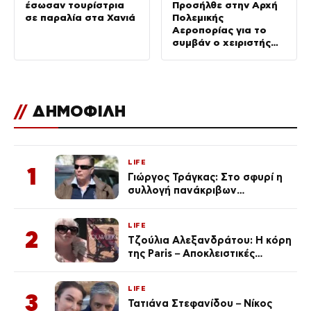
έσωσαν τουρίστρια
Προσήλθε στην Αρχή
σε παραλία στα Χανιά
Πολεμικής
Αεροπορίας για το
συμβάν ο χειριστής
του ελικοπτέρου
//
ΔΗΜΟΦΙΛΗ
LIFE
1
Γιώργος Τράγκας: Στο σφυρί η
συλλογή πανάκριβων
αυτοκινήτων του – Ζαλίζουν τα
ποσά
LIFE
2
Τζούλια Αλεξανδράτου: Η κόρη
της Paris – Αποκλειστικές
φωτογραφίες
LIFE
3
Τατιάνα Στεφανίδου – Νίκος