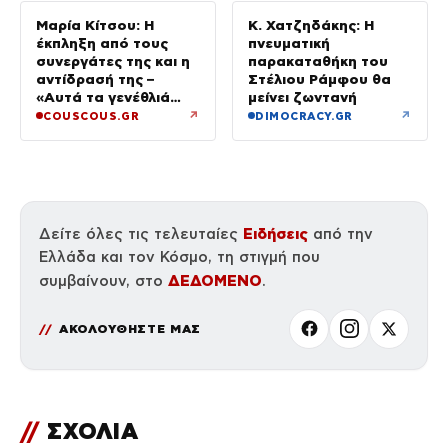
Μαρία Κίτσου: Η
Κ. Χατζηδάκης: Η
έκπληξη από τους
πνευματική
συνεργάτες της και η
παρακαταθήκη του
αντίδρασή της –
Στέλιου Ράμφου θα
«Αυτά τα γενέθλιά
μείνει ζωντανή
ήταν ξεχωριστά»
↗
↗
COUSCOUS.GR
DIMOCRACY.GR
Ειδήσεις
Δείτε όλες τις τελευταίες
από την
Ελλάδα και τον Κόσμο, τη στιγμή που
ΔΕΔΟΜΕΝΟ
συμβαίνουν, στο
.
ΑΚΟΛΟΥΘΗΣΤΕ ΜΑΣ
//
ΣΧΟΛΙΑ