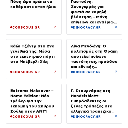
Πόση ώρα πρέπει να
Γαστούνη:
καθόμαστε στον ήλιο;
Συναγερμός για
φωτιά σε χαμηλή
βλάστηση – Μάχη
επίγειων και εναέριων
δυνάμεων στην Ηλεία
↗
↗
COUSCOUS.GR
DIMOCRACY.GR
Κάιλι Τζένερ στα 29α
Λίνα Μενδώνη: Ο
γενέθλιά της: Μέσα
πολιτισμός στη Θράκη
στο εκκεντρικό πάρτι
αποτελεί πυλώνα
στο Μπέβερλι Χιλς
ταυτότητας, προόδου
και εθνικής
αυτοπεποίθησης
↗
↗
COUSCOUS.GR
DIMOCRACY.GR
Extreme Makeover –
Γ. Στουρνάρας στη
Home Edition: Νέο
Handelsblatt:
τρέιλερ για την
Ευπρόσδεκτες οι
εκπομπή του Σπύρου
ξένες τράπεζες στα
Σούλη στον ANT1
ελληνικά τραπεζικά
ιδρύματα να
↗
↗
COUSCOUS.GR
DIMOCRACY.GR
συμμετέχουν