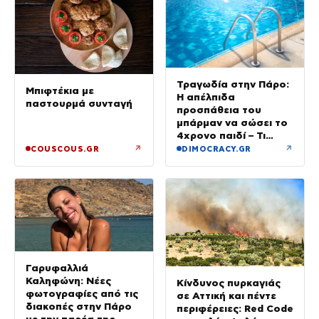
Τραγωδία στην Πάρο:
Μπιφτέκια με
Η απέλπιδα
παστουρμά συνταγή
προσπάθεια του
μπάρμαν να σώσει το
4χρονο παιδί – Τι
ερευνούν οι αρχές
↗
↗
COUSCOUS.GR
DIMOCRACY.GR
Γαρυφαλλιά
Καληφώνη: Νέες
Κίνδυνος πυρκαγιάς
φωτογραφίες από τις
σε Αττική και πέντε
διακοπές στην Πάρο
περιφέρειες: Red Code
με την παρέα της