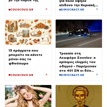
για πολύ υψηλό
κίνδυνο την Κυριακή,
με μελτέμια έως 8
↗
↗
COUSCOUS.GR
DIMOCRACY.GR
μποφόρ
15 πράγματα που
Τροχαίο στη
μπορείτε να κάνετε
Λεωφόρο Σουνίου: ο
μόνοι σας το
κρίσιμος ελιγμός του
φθινόπωρο
οδηγού – Παρέμειναν
στο 401 ΣΝ οι δύο
αστυνομικοί
↗
↗
COUSCOUS.GR
DIMOCRACY.GR