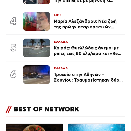
την απείλησε με μήνυση κι
εκείνη απαντά – «Δεν σε
αναγνώρισα, όταν κατάλαβα
LIFE
ποια είσαι σοκαρίστικα»
4
Μαρία Αλεξάνδρου: Νέα ζωή
της πρώην σταρ ερωτικών
ταινιών, μητέρα ενός παιδιού με
σύντροφο επιχειρηματία
ΕΛΛΑΔΑ
(Φωτογραφίες)
5
Καιρός: Θυελλώδεις άνεμοι με
ριπές έως 80 χλμ/ώρα και «Red
Code» σε 6 περιοχές για
κίνδυνο πυρκαγιάς
ΕΛΛΑΔΑ
6
Τροχαίο στην Αθηνών –
Σουνίου: Τραυματίστηκαν δύο
αστυνομικοί
//
BEST OF NETWORK