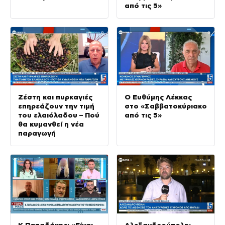
από τις 5»
Ζέστη και πυρκαγιές
Ο Ευθύμης Λέκκας
επηρεάζουν την τιμή
στο «Σαββατοκύριακο
του ελαιόλαδου – Πού
από τις 5»
θα κυμανθεί η νέα
παραγωγή
Κ.Παπαδάκης: «Είναι
Αλεξανδρούπολη: