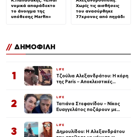
νομικά απαράδεκτο
Χωρίς τις αισθήσεις
το άνοιγμα της
του ανασύρθηκε
υπόθεσης Μarfin»
77χρονος από πηγάδι
//
ΔΗΜΟΦΙΛΗ
LIFE
1
Τζούλια Αλεξανδράτου: Η κόρη
της Paris – Αποκλειστικές
φωτογραφίες
LIFE
2
Τατιάνα Στεφανίδου – Νίκος
Ευαγγελάτος ποζάρουν με
μαγιό σε παραλία στην
Κεφαλονιά
LIFE
3
Δημουλίδου: Η Αλεξανδράτου