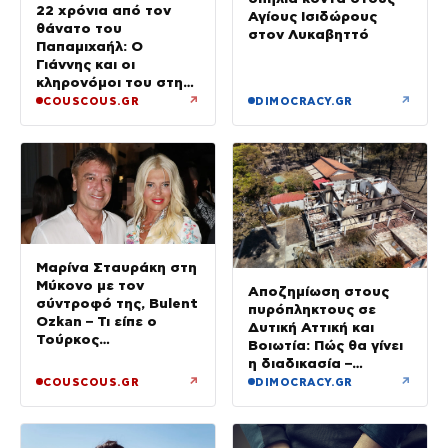
22 χρόνια από τον
Αγίους Ισιδώρους
θάνατο του
στον Λυκαβηττό
Παπαμιχαήλ: Ο
Γιάννης και οι
κληρονόμοι του στη
διαθήκη
↗
↗
COUSCOUS.GR
DIMOCRACY.GR
Μαρίνα Σταυράκη στη
Μύκονο με τον
Αποζημίωση στους
σύντροφό της, Bulent
πυρόπληκτους σε
Ozkan – Τι είπε ο
Δυτική Αττική και
Τούρκος
Βοιωτία: Πώς θα γίνει
επιχειρηματίας στην
η διαδικασία –
κάμερα
Ξεκινούν τη Δευτέρα
↗
↗
COUSCOUS.GR
DIMOCRACY.GR
οι αιτήσεις