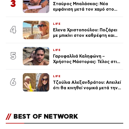
3
Σταύρος Μπαλάσκας: Νέα
εμφάνιση μετά τον χαμό στο
«Πρωινό» (Φωτογραφία)
LIFE
4
Έλενα Χριστοπούλου: Ποζάρει
με μπικίνι στον καθρέφτη και
εντυπωσιάζει – «Χάνουμε
τουλάχιστον 25 κιλά η
LIFE
καθεμία…» (Βίντεο)
5
Γαρυφαλλιά Καληφώνη –
Χρήστος Μάστορας: Τέλος στις
φήμες χωρισμού, όλη η αλήθεια
για τη σχέση τους
LIFE
6
Τζούλια Αλεξανδράτου: Απειλεί
ότι θα κινηθεί νομικά μετά την
ανάρτηση της Δημουλίδου
//
BEST OF NETWORK