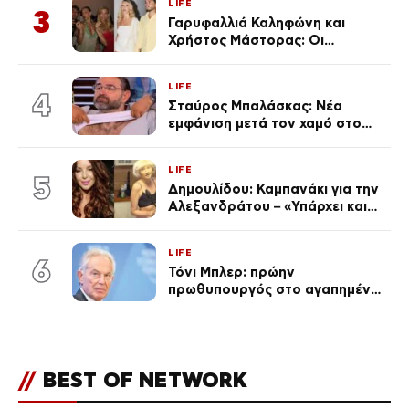
LIFE
3
Γαρυφαλλιά Καληφώνη και
Χρήστος Μάστορας: Οι
χωριστές διακοπές και η
επέτειος που φέτος πέρασε
LIFE
απαρατήρητη
4
Σταύρος Μπαλάσκας: Νέα
εμφάνιση μετά τον χαμό στο
«Πρωινό» (Φωτογραφία)
LIFE
5
Δημουλίδου: Καμπανάκι για την
Αλεξανδράτου – «Υπάρχει και
ένα μικρό παιδί πίσω που
χρειάζεται τη μάνα του»
LIFE
6
Τόνι Μπλερ: πρώην
πρωθυπουργός στο αγαπημένο
του Πόρτο Χέλι
//
BEST OF NETWORK