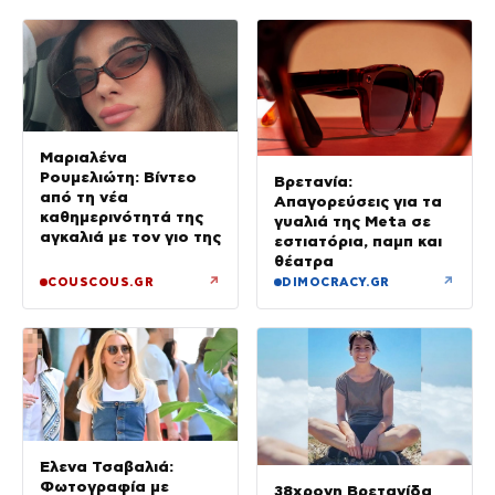
Μαριαλένα
Ρουμελιώτη: Βίντεο
Βρετανία:
από τη νέα
Απαγορεύσεις για τα
καθημερινότητά της
γυαλιά της Meta σε
αγκαλιά με τον γιο της
εστιατόρια, παμπ και
θέατρα
↗
↗
COUSCOUS.GR
DIMOCRACY.GR
Έλενα Τσαβαλιά:
Φωτογραφία με
38χρονη Βρετανίδα