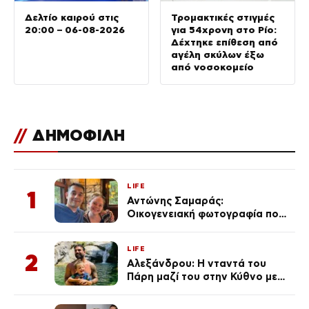
Δελτίο καιρού στις
Τρομακτικές στιγμές
20:00 – 06-08-2026
για 54χρονη στο Ρίο:
Δέχτηκε επίθεση από
αγέλη σκύλων έξω
από νοσοκομείο
//
ΔΗΜΟΦΙΛΗ
LIFE
1
Αντώνης Σαμαράς:
Οικογενειακή φωτογραφία που
ανάρτησε ο γιος του λίγο πριν
από την επέτειο θανάτου της
LIFE
Λένας
2
Αλεξάνδρου: Η νταντά του
Πάρη μαζί του στην Κύθνο με
τον μικρό και την Ελληνίδου
(Φωτογραφίες)