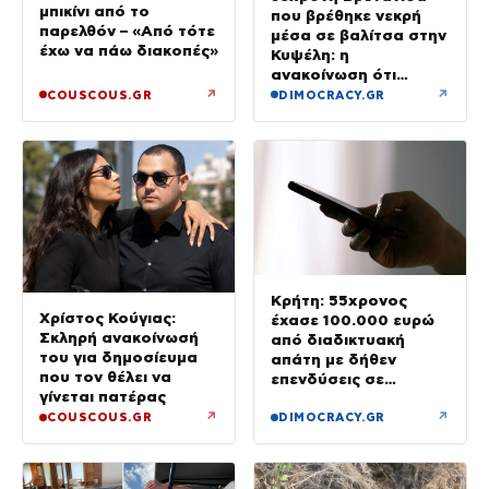
μπικίνι από το
που βρέθηκε νεκρή
παρελθόν – «Από τότε
μέσα σε βαλίτσα στην
έχω να πάω διακοπές»
Κυψέλη: η
ανακοίνωση ότι
«αφιέρωσε τη ζωή
↗
↗
COUSCOUS.GR
DIMOCRACY.GR
της βοηθώντας όσους
είχαν ανάγκη»
Κρήτη: 55χρονος
Χρίστος Κούγιας:
έχασε 100.000 ευρώ
Σκληρή ανακοίνωσή
από διαδικτυακή
του για δημοσίευμα
απάτη με δήθεν
που τον θέλει να
επενδύσεις σε
γίνεται πατέρας
μετοχές
↗
↗
COUSCOUS.GR
DIMOCRACY.GR