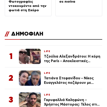
Φωτογραφίες
σε πισίνα
ντοκουμέντο από την
φωτιά στη Σκύρο
//
ΔΗΜΟΦΙΛΗ
LIFE
1
Τζούλια Αλεξανδράτου: Η κόρη
της Paris – Αποκλειστικές
φωτογραφίες
LIFE
2
Τατιάνα Στεφανίδου – Νίκος
Ευαγγελάτος ποζάρουν με
μαγιό σε παραλία στην
Κεφαλονιά
LIFE
3
Γαρυφαλλιά Καληφώνη –
Χρήστος Μάστορας: Τέλος στις