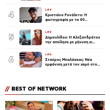
φήμες χωρισμού, όλη η αλήθεια
για τη σχέση τους
LIFE
4
Κριστιάνο Ρονάλντο: Η
φωτογραφία με τα 40
πανάκριβα αυτοκίνητα στο
γκαράζ του ξεπέρασε τα 20,7
LIFE
εκ. likes
5
Δημουλίδου: Η Αλεξανδράτου
την απείλησε με μήνυση κι
εκείνη απαντά – «Δεν σε
αναγνώρισα, όταν κατάλαβα
LIFE
ποια είσαι σοκαρίστικα»
6
Σταύρος Μπαλάσκας: Νέα
εμφάνιση μετά τον χαμό στο
«Πρωινό» (Φωτογραφία)
//
BEST OF NETWORK