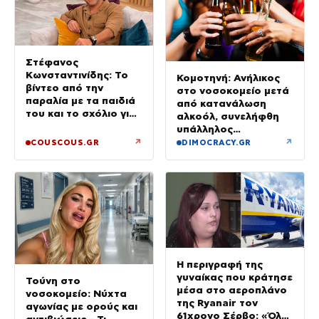
Στέφανος
Κωνσταντινίδης: Το
Κομοτηνή: Ανήλικος
βίντεο από την
στο νοσοκομείο μετά
παραλία με τα παιδιά
από κατανάλωση
του και το σχόλιο για
αλκοόλ, συνελήφθη
την ηλικία του
υπάλληλος
καταστήματος
↗
↗
COUSCOUS.GR
DIMOCRACY.GR
Η περιγραφή της
γυναίκας που κράτησε
Τούνη στο
μέσα στο αεροπλάνο
νοσοκομείο: Νύχτα
της Ryanair τον
αγωνίας με ορούς και
61χρονο Σέρβο: «Όλα