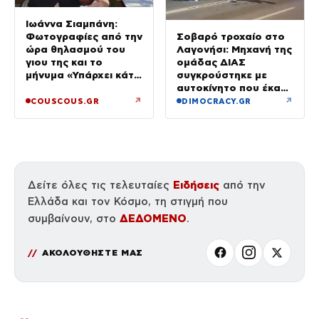
Ιωάννα Σιαμπάνη:
Σοβαρό τροχαίο στο
Φωτογραφίες από την
Λαγονήσι: Μηχανή της
ώρα θηλασμού του
ομάδας ΔΙΑΣ
γιου της και το
συγκρούστηκε με
μήνυμα «Υπάρχει κάτι
αυτοκίνητο που έκανε
μαγικό σε αυτές τις
αναστροφή – Δύο
αργές μέρες»
↗
↗
COUSCOUS.GR
DIMOCRACY.GR
αστυνομικοί
τραυματίες, βίντεο
Ειδήσεις
Δείτε όλες τις τελευταίες
από την
Ελλάδα και τον Κόσμο, τη στιγμή που
ΔΕΔΟΜΕΝΟ
συμβαίνουν, στο
.
ΑΚΟΛΟΥΘΗΣΤΕ ΜΑΣ