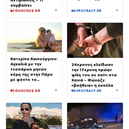
αντιβιώσεις – Τι
έγιναν σε κλάσματα
συμβαίνει;
δευτερολέπτου»
↗
↗
COUSCOUS.GR
DIMOCRACY.GR
Κατερίνα Καινούργιου:
Αγκαλιά με την
24χρονος κλείδωσε
τεσσάρων μηνών
την 17χρονη πρώην
κόρη της στην Πάρο
φίλη του σε σπίτι στα
με φόντο το
Χανιά – Φώναζε
ηλιοβασίλεμα
«βοήθεια» η κοπέλα
↗
↗
COUSCOUS.GR
DIMOCRACY.GR