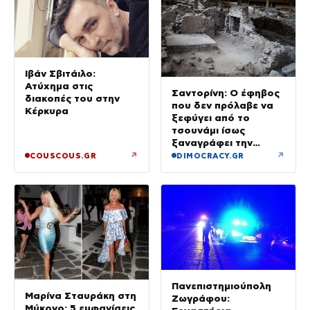
Ιβάν Σβιτάιλο:
Ατύχημα στις
Σαντορίνη: Ο έφηβος
διακοπές του στην
που δεν πρόλαβε να
Κέρκυρα
ξεφύγει από το
τσουνάμι ίσως
ξαναγράφει την
ιστορία της μινωικής
↗
↗
COUSCOUS.GR
DIMOCRACY.GR
καταστροφής
Πανεπιστημιούπολη
Μαρίνα Σταυράκη στη
Ζωγράφου:
Μύκονο: 5 εμφανίσεις