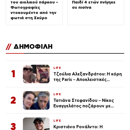
του αιολικού πάρκου –
Παιδί 4 ετών πνίγηκε
Φωτογραφίες
σε πισίνα
ντοκουμέντο από την
φωτιά στη Σκύρο
//
ΔΗΜΟΦΙΛΗ
LIFE
1
Τζούλια Αλεξανδράτου: Η κόρη
της Paris – Αποκλειστικές
φωτογραφίες
LIFE
2
Τατιάνα Στεφανίδου – Νίκος
Ευαγγελάτος ποζάρουν με
μαγιό σε παραλία στην
Κεφαλονιά
LIFE
3
Κριστιάνο Ρονάλντο: Η