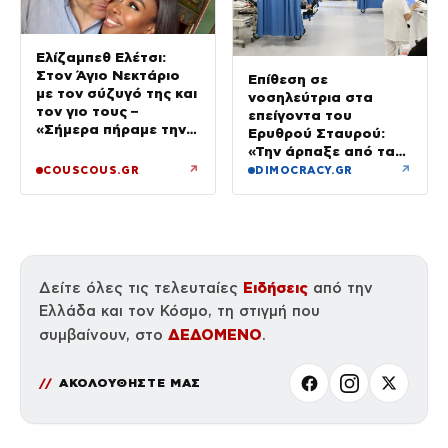
Ελίζαμπεθ Ελέτσι:
Στον Άγιο Νεκτάριο
Επίθεση σε
με τον σύζυγό της και
νοσηλεύτρια στα
τον γιο τους –
επείγοντα του
«Σήμερα πήραμε την
Ερυθρού Σταυρού:
ευχή για τον γιο μας»
«Την άρπαξε από τα
μαλλιά, της κατάφερε
↗
↗
COUSCOUS.GR
DIMOCRACY.GR
γροθιές»
Ειδήσεις
Δείτε όλες τις τελευταίες
από την
Ελλάδα και τον Κόσμο, τη στιγμή που
ΔΕΔΟΜΕΝΟ
συμβαίνουν, στο
.
ΑΚΟΛΟΥΘΗΣΤΕ ΜΑΣ