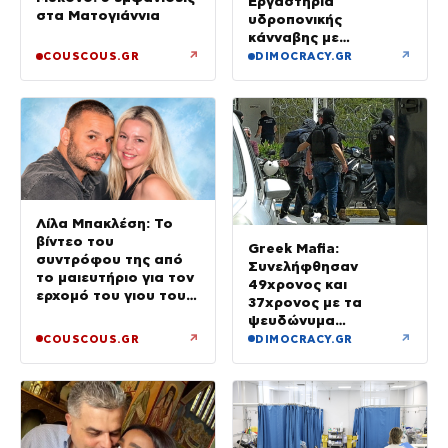
Εργαστήρια
στα Ματογιάννια
υδροπονικής
κάνναβης με
προσδοκώμενο
↗
↗
COUSCOUS.GR
DIMOCRACY.GR
όφελος άνω των
90.000 ευρώ –
Χειροπέδες σε τρία
άτομα
Λίλα Μπακλέση: Το
βίντεο του
Greek Mafia:
συντρόφου της από
Συνελήφθησαν
το μαιευτήριο για τον
49χρονος και
ερχομό του γιου τους
37χρονος με τα
– «Κάπου εκεί θα είμαι
ψευδώνυμα
και θα σε χαζεύω»
«πίτμπουλ» και
↗
↗
COUSCOUS.GR
DIMOCRACY.GR
«μπουλντόγκ» – Ποιοι
οι ρόλοι τους