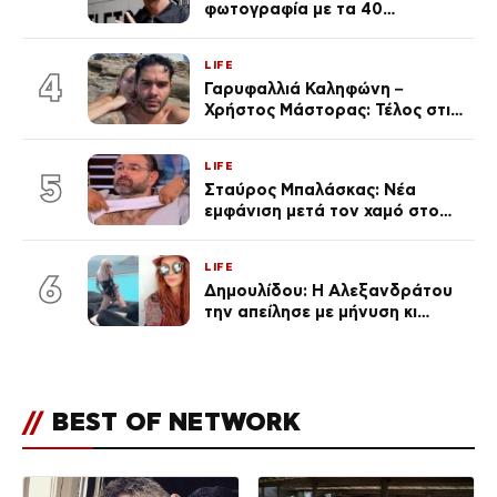
φωτογραφία με τα 40
πανάκριβα αυτοκίνητα στο
γκαράζ του ξεπέρασε τα 20,7
LIFE
εκ. likes
4
Γαρυφαλλιά Καληφώνη –
Χρήστος Μάστορας: Τέλος στις
φήμες χωρισμού, όλη η αλήθεια
για τη σχέση τους
LIFE
5
Σταύρος Μπαλάσκας: Νέα
εμφάνιση μετά τον χαμό στο
«Πρωινό» (Φωτογραφία)
LIFE
6
Δημουλίδου: Η Αλεξανδράτου
την απείλησε με μήνυση κι
εκείνη απαντά – «Δεν σε
αναγνώρισα, όταν κατάλαβα
ποια είσαι σοκαρίστικα»
//
BEST OF NETWORK