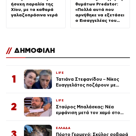
ήσυχη παραλία της
θυμάτων Predator:
Χίου, με τα καθαρά
«Πολλά αυτά που
γαλαζοπράσινα νερά
αρνήθηκε να εξετάσει
ο Εισαγγελέας του
Αρείου Πάγου»
//
ΔΗΜΟΦΙΛΗ
LIFE
1
Τατιάνα Στεφανίδου – Νίκος
Ευαγγελάτος ποζάρουν με
μαγιό σε παραλία στην
Κεφαλονιά
LIFE
2
Σταύρος Μπαλάσκας: Νέα
εμφάνιση μετά τον χαμό στο
«Πρωινό» (Φωτογραφία)
ΕΛΛΑΔΑ
3
Πόρτο Γερμενό: Σκύλος σοβαρά