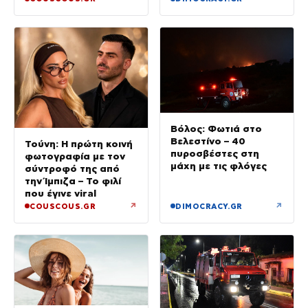
Βόλος: Φωτιά στο
Βελεστίνο – 40
Τούνη: Η πρώτη κοινή
πυροσβέστες στη
φωτογραφία με τον
μάχη με τις φλόγες
σύντροφό της από
την Ίμπιζα – Το φιλί
που έγινε viral
↗
↗
COUSCOUS.GR
DIMOCRACY.GR