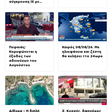
σύγκρουση ΙΧ με
φορτηγό
Πειραιάς:
Καιρός 08/08/26: Με
Κορυφώνεται η
ηλιοφάνεια και ζέστη
έξοδος των
θα κυλήσει ττο 24ωρο
αδειούχων του
Αυγούστου
Δίδυμα – Η διπλή
Ζ. Κεσσές, δικηγόρος