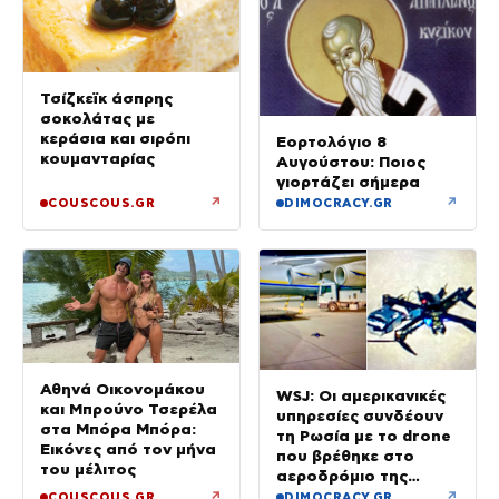
Τσίζκεϊκ άσπρης
σοκολάτας με
κεράσια και σιρόπι
Εορτολόγιο 8
κουμανταρίας
Αυγούστου: Ποιος
γιορτάζει σήμερα
↗
↗
COUSCOUS.GR
DIMOCRACY.GR
Αθηνά Οικονομάκου
WSJ: Οι αμερικανικές
και Μπρούνο Τσερέλα
υπηρεσίες συνδέουν
στα Μπόρα Μπόρα:
τη Ρωσία με το drone
Εικόνες από τον μήνα
που βρέθηκε στο
του μέλιτος
αεροδρόμιο της
Λειψίας
↗
↗
COUSCOUS.GR
DIMOCRACY.GR