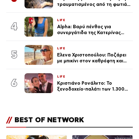
τραυματισμένος από τη φωτιά
επέστρεψε στο σπίτι που τον
φρόντιζαν
LIFE
4
Alpha: Βαρύ πένθος για
συνεργάτιδα της Κατερίνας
Καινούργιου – «Κουράστηκες
πολύ… Απόψε είσαι στα χέρια
LIFE
του Θεού»
5
Έλενα Χριστοπούλου: Ποζάρει
με μπικίνι στον καθρέφτη και
εντυπωσιάζει – «Χάνουμε
τουλάχιστον 25 κιλά η
LIFE
καθεμία…» (Βίντεο)
6
Κριστιάνο Ρονάλντο: Το
ξενοδοχείο-παλάτι των 1.300
ευρώ τη βραδιά που θα γίνει η
δεξίωση του γάμου
(φωτογραφίες)
//
BEST OF NETWORK