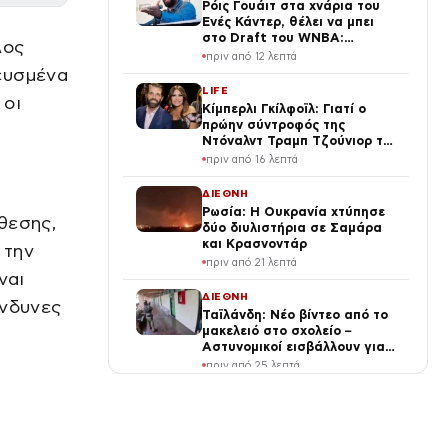
Ρόις Γουάιτ στα χνάρια του
Ενές Κάντερ, θέλει να μπει
στο Draft του WNBA:
λος
«Κάποιες φορές
πριν από 12 λεπτά
αυτοπροσδιορίζομαι ως
ευσμένα
γυναίκα»
LIFE
 οι
Κίμπερλι Γκίλφοϊλ: Γιατί ο
πρώην σύντροφός της
Ντόναλντ Τραμπ Τζούνιορ της
έδωσε 7,6 εκατ. δολάρια – Η
πριν από 16 λεπτά
συμφωνία 2 χρόνια μετά τον
χωρισμό
ΔΙΕΘΝΗ
Ρωσία: Η Ουκρανία χτύπησε
ίθεσης,
δύο διυλιστήρια σε Σαμάρα
και Κρασνοντάρ
 την
πριν από 21 λεπτά
ναι
ΔΙΕΘΝΗ
ίνδυνες
Ταϊλάνδη: Νέο βίντεο από το
μακελειό στο σχολείο –
Αστυνομικοί εισβάλλουν για
να σώσουν τους μαθητές
πριν από 25 λεπτά
ΟΙΚΟΝΟΜΙΑ
Ειδικό Χωροταξικό για τον
Τουρισμό: Νέοι κανόνες για