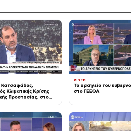
VIDEO
 Κατσαφάδος,
Το αρχηγείο του κυβερν
ς Κλιματικής Κρίσης
στο ΓΕΕΘΑ
ικής Προστασίας, στο
όνο»