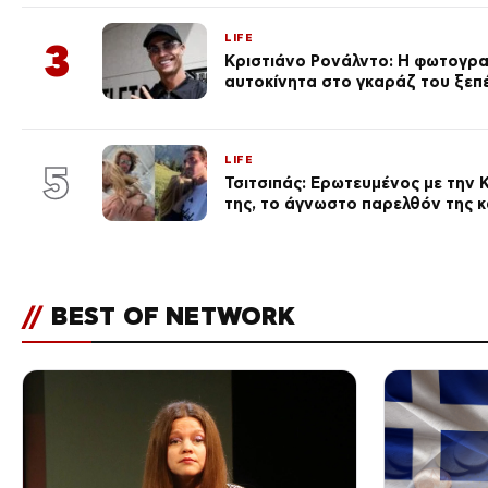
LIFE
3
Κριστιάνο Ρονάλντο: Η φωτογρα
αυτοκίνητα στο γκαράζ του ξεπέρ
LIFE
5
Τσιτσιπάς: Ερωτευμένος με την Κ
της, το άγνωστο παρελθόν της κ
//
BEST OF NETWORK