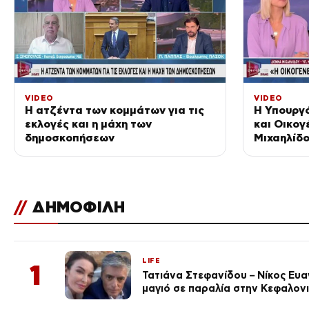
VIDEO
VIDEO
Η ατζέντα των κομμάτων για τις
Η Υπουργό
εκλογές και η μάχη των
και Οικογ
δημοσκοπήσεων
Μιχαηλίδο
Ενημέρωσ
//
ΔΗΜΟΦΙΛΗ
LIFE
1
Τατιάνα Στεφανίδου – Νίκος Ευ
μαγιό σε παραλία στην Κεφαλον