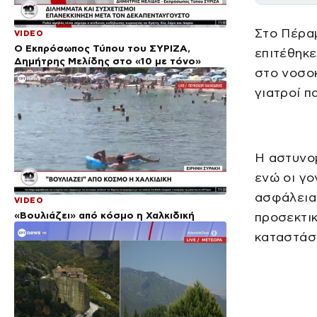
Στο Πέρα
VIDEO
Ο Εκπρόσωπος Τύπου του ΣΥΡΙΖΑ,
επιτέθηκ
Δημήτρης Μελίδης στο «10 με τόνο»
στο νοσοκ
γιατροί π
Η αστυνομ
ενώ οι γο
ασφάλεια 
VIDEO
«Βουλιάζει» από κόσμο η Χαλκιδική
προσεκτικ
καταστάσε