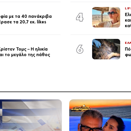
LIF
4
Έλ
φία με τα 40 πανάκριβα
κα
ασε τα 20,7 εκ. likes
κα
ΕΛ
6
ρίστεν Τομς – Η ηλικία
Πό
αι το μεγάλο της πάθος
φω