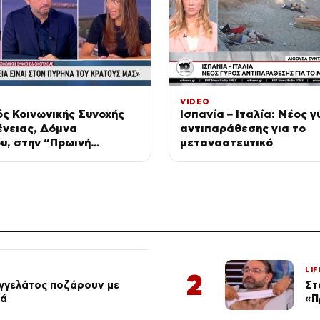
VIDEO
ς Κοινωνικής Συνοχής
Ισπανία – Ιταλία: Νέος 
ένειας, Δόμνα
αντιπαράθεσης για το
υ, στην “Πρωινή
μεταναστευτικό
η”
LIF
2
αγγελάτος ποζάρουν με
Στ
ιά
«Π