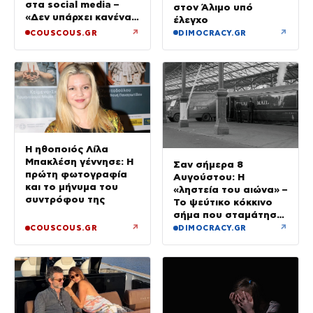
στα social media –
στον Άλιμο υπό
«Δεν υπάρχει κανένας
έλεγχο
λόγος να φοβόμαστε»
↗
↗
COUSCOUS.GR
DIMOCRACY.GR
Η ηθοποιός Λίλα
Μπακλέση γέννησε: Η
Σαν σήμερα 8
πρώτη φωτογραφία
Αυγούστου: Η
και το μήνυμα του
«ληστεία του αιώνα» –
συντρόφου της
Το ψεύτικο κόκκινο
σήμα που σταμάτησε
τρένο με 2,6 εκατ.
↗
↗
COUSCOUS.GR
DIMOCRACY.GR
λίρες