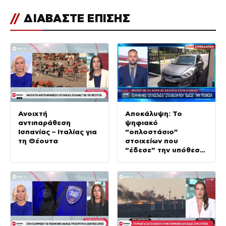
//
ΔΙΑΒΑΣΤΕ ΕΠΙΣΗΣ
Ανοιχτή
Αποκάλυψη: Το
αντιπαράθεση
ψηφιακό
Ισπανίας – Ιταλίας για
“οπλοστάσιο”
τη Θέουτα
στοιχείων που
“έδεσε” την υπόθεση
της δολοφονίας στην
Κυψέλη