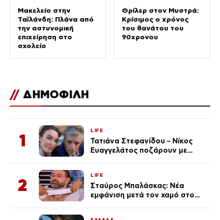
Μακελείο στην
Θρίλερ στον Μυστρά:
Ταϊλάνδη: Πλάνα από
Κρίσιμος ο χρόνος
την αστυνομική
του θανάτου του
επιχείρηση στο
90χρονου
σχολείο
//
ΔΗΜΟΦΙΛΗ
LIFE
1
Τατιάνα Στεφανίδου – Νίκος
Ευαγγελάτος ποζάρουν με
μαγιό σε παραλία στην
Κεφαλονιά
LIFE
2
Σταύρος Μπαλάσκας: Νέα
εμφάνιση μετά τον χαμό στο
«Πρωινό» (Φωτογραφία)
ΕΛΛΑΔΑ