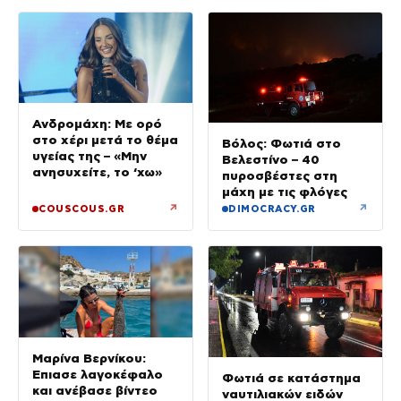
Ανδρομάχη: Με ορό
στο χέρι μετά το θέμα
Βόλος: Φωτιά στο
υγείας της – «Μην
Βελεστίνο – 40
ανησυχείτε, το ‘χω»
πυροσβέστες στη
μάχη με τις φλόγες
↗
↗
COUSCOUS.GR
DIMOCRACY.GR
Μαρίνα Βερνίκου:
Έπιασε λαγοκέφαλο
Φωτιά σε κατάστημα
και ανέβασε βίντεο
ναυτιλιακών ειδών