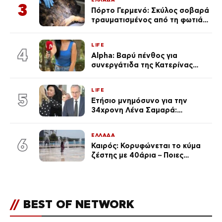
3
Πόρτο Γερμενό: Σκύλος σοβαρά
τραυματισμένος από τη φωτιά
επέστρεψε στο σπίτι που τον
φρόντιζαν
LIFE
4
Alpha: Βαρύ πένθος για
συνεργάτιδα της Κατερίνας
Καινούργιου – «Κουράστηκες
πολύ… Απόψε είσαι στα χέρια
LIFE
του Θεού»
5
Ετήσιο μνημόσυνο για την
34χρονη Λένα Σαμαρά:
Συγκινημένοι ο Αντώνης
Σαμαράς και η σύζυγός του
ΕΛΛΑΔΑ
6
Καιρός: Κορυφώνεται το κύμα
ζέστης με 40άρια – Ποιες
περιοχές βρίσκονται στο
επίκεντρο και μέχρι πότε θα
κρατήσουν τα μελτέμια
//
BEST OF NETWORK