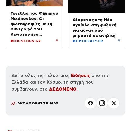
Γενέθλια του Φίλιππου
Μιχόπουλου: Οι
66χρονος στη Νέα
φωτογραφίες με τη
Αγχίαλο στη φυλακή
σύντροφό του
για αυνανισμό
Κωνσταντίνα
μπροστά σε ανήλικη
Ευρυπίδου και το
↗
↗
COUSCOUS.GR
DIMOCRACY.GR
δημόσιο «Σ’ αγαπώ»
Ειδήσεις
Δείτε όλες τις τελευταίες
από την
Ελλάδα και τον Κόσμο, τη στιγμή που
ΔΕΔΟΜΕΝΟ
συμβαίνουν, στο
.
ΑΚΟΛΟΥΘΗΣΤΕ ΜΑΣ