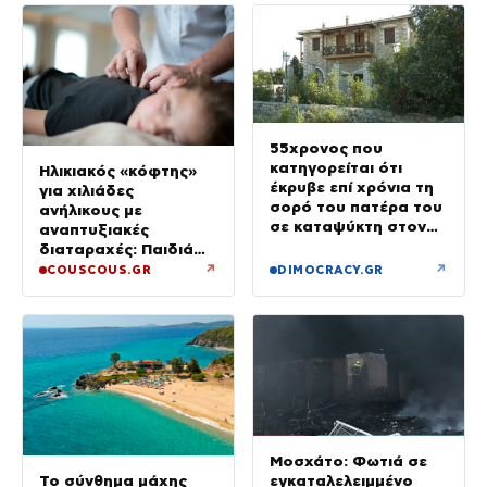
55χρονος που
κατηγορείται ότι
Ηλικιακός «κόφτης»
έκρυβε επί χρόνια τη
για χιλιάδες
σορό του πατέρα του
ανήλικους με
σε καταψύκτη στον
αναπτυξιακές
ανακριτή – Τα πρώτα
διαταραχές: Παιδιά
του λόγια στους
ενός κατώτερου θεού
↗
↗
COUSCOUS.GR
DIMOCRACY.GR
αστυνομικούς
Μοσχάτο: Φωτιά σε
εγκαταλελειμμένο
Το σύνθημα μάχης