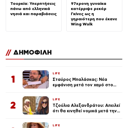
Τουρκία: Υπερπτήσεις
97χρονη γυναίκα
πάνω από ελληνικά
κατέρριψε ρεκόρ
νησιά και παραβιάσεις
Γκίνες ως η
γηραιότερη που έκανε
Wing Walk
//
ΔΗΜΟΦΙΛΗ
LIFE
1
Σταύρος Μπαλάσκας: Νέα
εμφάνιση μετά τον χαμό στο
«Πρωινό» (Φωτογραφία)
LIFE
2
Τζούλια Αλεξανδράτου: Απειλεί
ότι θα κινηθεί νομικά μετά την
ανάρτηση της Δημουλίδου
LIFE