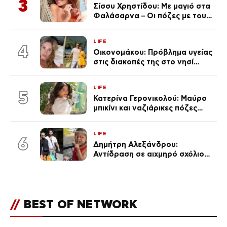
3
Σίσσυ Χρηστίδου: Με μαγιό στα
Φαλάσαρνα – Οι πόζες με τους
διάσημους φίλους της
(φωτογραφίες & βίντεο)
LIFE
4
Οικονομάκου: Πρόβλημα υγείας
στις διακοπές της στο νησί
Μπόρα Μπόρα – «Έσκασε όλη η
κούραση του χειμώνα»
LIFE
5
Κατερίνα Γερονικολού: Μαύρο
μπικίνι και ναζιάρικες πόζες
(φωτογραφίες)
LIFE
6
Δημήτρη Αλεξάνδρου:
Αντίδραση σε αιχμηρό σχόλιο
για την Τούνη με αφορμή το
μεγάλωμα του Πάρη
//
BEST OF NETWORK