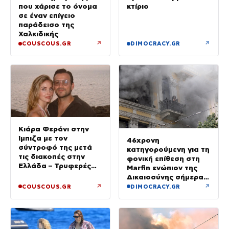
κτίριο
που χάρισε το όνομα
σε έναν επίγειο
παράδεισο της
Χαλκιδικής
↗
↗
COUSCOUS.GR
DIMOCRACY.GR
Κιάρα Φεράνι στην
Ίμπιζα με τον
46χρονη
σύντροφό της μετά
κατηγορούμενη για τη
τις διακοπές στην
φονική επίθεση στη
Ελλάδα – Τρυφερές
Marfin ενώπιον της
στιγμές στην παραλία
Δικαιοσύνης σήμερα –
Τα στοιχεία που την
↗
↗
COUSCOUS.GR
DIMOCRACY.GR
«πρόδωσαν» και οι
ρόλοι