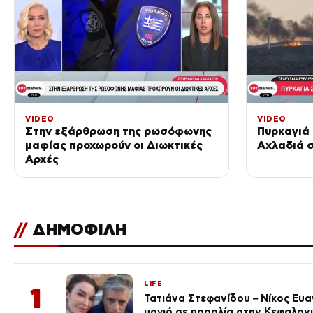
VIDEO
VIDEO
Στην εξάρθρωση της ρωσόφωνης
Πυρκαγιά 
μαφίας προχωρούν οι Διωκτικές
Αχλαδιά σ
Αρχές
//
ΔΗΜΟΦΙΛΗ
LIFE
1
Τατιάνα Στεφανίδου – Νίκος Ευ
μαγιό σε παραλία στην Κεφαλον