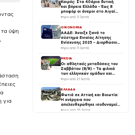
Καιρός: Στα 40άρια δυτική
και βόρεια Ελλάδα – Έως 8
μποφόρ οι άνεμοι στο Αιγαίο
ώντας
μέχρι Δεκαπενταύγουστο
πριν από 11 λεπτά
ΟΙΚΟΝΟΜΙΑ
 τα ύψη
ΑΑΔΕ: Άνοιξε ξανά το
σύστημα Ενιαίας Αίτησης
,
Ενίσχυσης 2025 – Διορθώσεις
έως πότε μπορούν να γίνουν
πριν από 11 λεπτά
MEDIA
Οι αθλητικές μεταδόσεις του
Σαββάτου (8/8) – Τα φιλικά
των ελληνικών ομάδων και
τάσταση
MotoGP ξεχωρίζουν σήμερα
πριν από 21 λεπτά
έπειες
ΕΛΛΑΔΑ
να
Φωτιά σε Αττική και Βοιωτία:
Η ενέργεια που
 για
απελευθερώθηκε ισοδυναμεί
με 6 βόμβες Χιροσίμα – Πώς
πριν από 35 λεπτά
κάηκε μέσα σε 2 βράδια το
55% της έκτασης
ΔΙΕΘΝΗ
ΗΠΑ: Πακέτο βοήθειας 1 δισ.
δολαρίων προς τη νέα