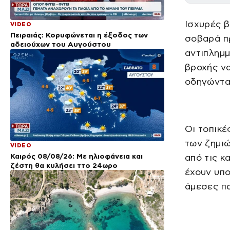
Ισχυρές 
VIDEO
Πειραιάς: Κορυφώνεται η έξοδος των
σοβαρά πρ
αδειούχων του Αυγούστου
αντιπλημμ
βροχής ν
οδηγώντας
Οι τοπικ
των ζημιώ
VIDEO
Καιρός 08/08/26: Με ηλιοφάνεια και
από τις κ
ζέστη θα κυλήσει ττο 24ωρο
έχουν υπο
άμεσες π