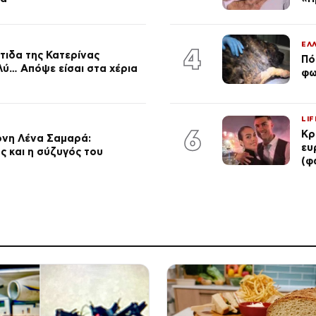
ΕΛ
4
τιδα της Κατερίνας
Πό
λύ… Απόψε είσαι στα χέρια
φω
LIF
6
Κρ
ονη Λένα Σαμαρά:
ευ
ς και η σύζυγός του
(φ