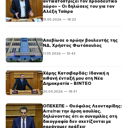
αντικατοπτρίζει τον προοδευτικό
χώρο» – Οι δηλώσεις του για τον
Αλέξη Τσίπρα
15.05.2026 — 18:23
Απεβίωσε ο πρώην βουλευτής της
ΝΔ, Χρήστος Φωτόπουλος
11.05.2026 — 10:43
Χάρης Κατσιβαρδάς: Ιδανική η
πιθανή ένταξή μου στη Νέα
Δημοκρατία – ΒΙΝΤΕΟ
20.04.2026 — 18:41
ΟΠΕΚΕΠΕ – Θεόφιλος Λεονταρίδης:
Αιτείται την άρση ασυλίας,
δηλώνοντας ότι οι συνομιλίες στη
δικογραφία δεν σχετίζονται με
παράνομες πράξεις