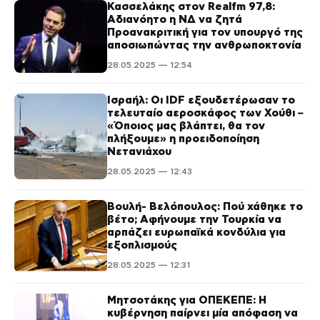
Κασσελάκης στον Realfm 97,8:
Αδιανόητο η ΝΔ να ζητά
Προανακριτική για τον υπουργό της
αποσιωπώντας την ανθρωποκτονία
28.05.2025 — 12:54
Ισραήλ: Οι IDF εξουδετέρωσαν το
τελευταίο αεροσκάφος των Χούθι –
«Όποιος μας βλάπτει, θα τον
πλήξουμε» η προειδοποίηση
Νετανιάχου
28.05.2025 — 12:43
Βουλή- Βελόπουλος: Πού χάθηκε το
βέτο; Αφήνουμε την Τουρκία να
αρπάζει ευρωπαϊκά κονδύλια για
εξοπλισμούς
28.05.2025 — 12:31
Μητσοτάκης για ΟΠΕΚΕΠΕ: Η
κυβέρνηση παίρνει μία απόφαση να