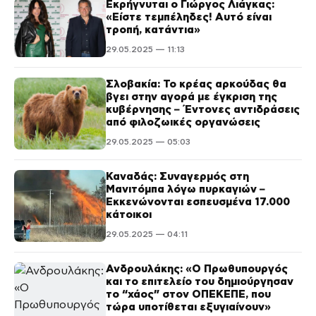
Εκρήγνυται ο Γιώργος Λιάγκας:
«Είστε τεμπέληδες! Αυτό είναι
τροπή, κατάντια»
29.05.2025 — 11:13
Σλοβακία: Το κρέας αρκούδας θα
βγει στην αγορά με έγκριση της
κυβέρνησης – Έντονες αντιδράσεις
από φιλοζωικές οργανώσεις
29.05.2025 — 05:03
Καναδάς: Συναγερμός στη
Μανιτόμπα λόγω πυρκαγιών –
Εκκενώνονται εσπευσμένα 17.000
κάτοικοι
29.05.2025 — 04:11
Ανδρουλάκης: «Ο Πρωθυπουργός
και το επιτελείο του δημιούργησαν
το “χάος” στον ΟΠΕΚΕΠΕ, που
τώρα υποτίθεται εξυγιαίνουν»