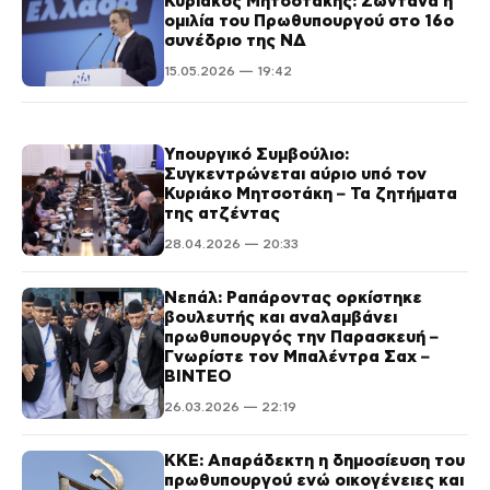
Κυριάκος Μητσοτάκης: Ζωντανά η
ομιλία του Πρωθυπουργού στο 16ο
συνέδριο της ΝΔ
15.05.2026 — 19:42
Υπουργικό Συμβούλιο:
Συγκεντρώνεται αύριο υπό τον
Κυριάκο Μητσοτάκη – Τα ζητήματα
της ατζέντας
28.04.2026 — 20:33
Νεπάλ: Ραπάροντας ορκίστηκε
βουλευτής και αναλαμβάνει
πρωθυπουργός την Παρασκευή –
Γνωρίστε τον Μπαλέντρα Σαχ –
ΒΙΝΤΕΟ
26.03.2026 — 22:19
ΚΚΕ: Απαράδεκτη η δημοσίευση του
πρωθυπουργού ενώ οικογένειες και