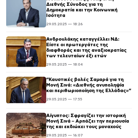
Διεθνής Σύνοδος για τη
Δημοκρατία και την Κοινωνική
Ισότητα
29.05.2025 — 18:26
Ανδρουλάκης καταγγέλλει ΝΔ:
Είστε οι πρωτεργάτες της
διαφθοράς και της αναξιοκρατίας
των τελευταίων έξι ετών
29.05.2025 — 18:04
“Καυστικές βολές Σαμαρά για τη
Μονή Σινά: «Διεθνής ανυποληψία
και περιθωριοποίηση της Ελλάδας»”
29.05.2025 — 17:55
Αίγυπτος: Σφραγίζει την ιστορική
Μονή Σινά – Αρπάζει την περιουσία
της και εκδιώκει τους μοναχούς
29.05.2025 — 16:07