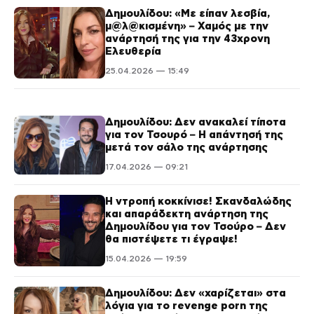
Δημουλίδου: «Με είπαν λεσβία,
μ@λ@κισμένη» – Χαμός με την
ανάρτησή της για την 43χρονη
Ελευθερία
25.04.2026 — 15:49
Δημουλίδου: Δεν ανακαλεί τίποτα
για τον Τσουρό – Η απάντησή της
μετά τον σάλο της ανάρτησης
17.04.2026 — 09:21
Η ντροπή κοκκίνισε! Σκανδαλώδης
και απαράδεκτη ανάρτηση της
Δημουλίδου για τον Τσούρο – Δεν
θα πιστέψετε τι έγραψε!
15.04.2026 — 19:59
Δημουλίδου: Δεν «χαρίζεται» στα
λόγια για το revenge porn της