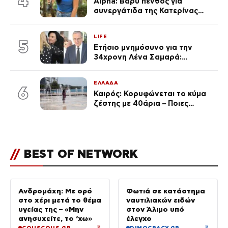
4
Alpha: Βαρύ πένθος για
συνεργάτιδα της Κατερίνας
Καινούργιου – «Κουράστηκες
πολύ… Απόψε είσαι στα χέρια
LIFE
του Θεού»
5
Ετήσιο μνημόσυνο για την
34χρονη Λένα Σαμαρά:
Συγκινημένοι ο Αντώνης
Σαμαράς και η σύζυγός του
ΕΛΛΑΔΑ
6
Καιρός: Κορυφώνεται το κύμα
ζέστης με 40άρια – Ποιες
περιοχές βρίσκονται στο
επίκεντρο και μέχρι πότε θα
κρατήσουν τα μελτέμια
//
BEST OF NETWORK
Ανδρομάχη: Με ορό
Φωτιά σε κατάστημα
στο χέρι μετά το θέμα
ναυτιλιακών ειδών
υγείας της – «Μην
στον Άλιμο υπό
ανησυχείτε, το ‘χω»
έλεγχο
↗
↗
COUSCOUS.GR
DIMOCRACY.GR