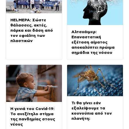
HΕLMEPA: Σώστε
θάλασσες, ακτές,
πάρκα και δάση από
Αλτσχάιμερ:
τον εφιάλτη των
Επαναστατική
πλαστικών
εξέταση αίματος
αποκαλύπτει πρώιμα
σημάδια της νόσου
Τι θα γίνει εάν
εξαλείψουμε τα
Η γενιά του Covid-19:
κουνούπια από τον
Το ανεξίτηλο στίγμα
πλανήτη;
της πανδημίας στους
νέους