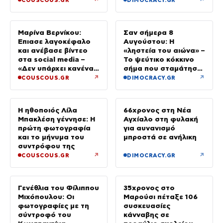
Μαρίνα Βερνίκου:
Σαν σήμερα 8
Έπιασε λαγοκέφαλο
Αυγούστου: Η
και ανέβασε βίντεο
«ληστεία του αιώνα» –
στα social media –
Το ψεύτικο κόκκινο
«Δεν υπάρχει κανένας
σήμα που σταμάτησε
λόγος να φοβόμαστε»
τρένο με 2,6 εκατ.
↗
↗
COUSCOUS.GR
DIMOCRACY.GR
λίρες
Η ηθοποιός Λίλα
66χρονος στη Νέα
Μπακλέση γέννησε: Η
Αγχίαλο στη φυλακή
πρώτη φωτογραφία
για αυνανισμό
και το μήνυμα του
μπροστά σε ανήλικη
συντρόφου της
↗
↗
COUSCOUS.GR
DIMOCRACY.GR
Γενέθλια του Φίλιππου
35χρονος στο
Μιχόπουλου: Οι
Μαρούσι πέταξε 106
φωτογραφίες με τη
συσκευασίες
σύντροφό του
κάνναβης σε