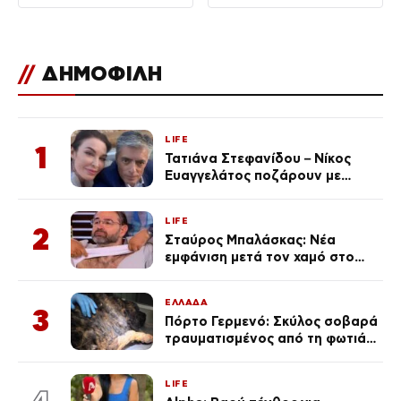
//
ΔΗΜΟΦΙΛΗ
LIFE
1
Τατιάνα Στεφανίδου – Νίκος
Ευαγγελάτος ποζάρουν με
μαγιό σε παραλία στην
Κεφαλονιά
LIFE
2
Σταύρος Μπαλάσκας: Νέα
εμφάνιση μετά τον χαμό στο
«Πρωινό» (Φωτογραφία)
ΕΛΛΑΔΑ
3
Πόρτο Γερμενό: Σκύλος σοβαρά
τραυματισμένος από τη φωτιά
επέστρεψε στο σπίτι που τον
φρόντιζαν
LIFE