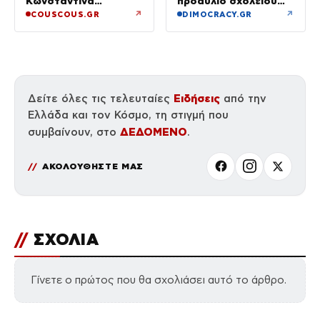
Κωνσταντίνα
προαύλιο σχολείου
Ευρυπίδου και το
και έφυγε μόλις είδε
↗
↗
COUSCOUS.GR
DIMOCRACY.GR
δημόσιο «Σ’ αγαπώ»
τη ΔΙ.ΑΣ.
Ειδήσεις
Δείτε όλες τις τελευταίες
από την
Ελλάδα και τον Κόσμο, τη στιγμή που
ΔΕΔΟΜΕΝΟ
συμβαίνουν, στο
.
ΑΚΟΛΟΥΘΗΣΤΕ ΜΑΣ
//
ΣΧΟΛΙΑ
Γίνετε ο πρώτος που θα σχολιάσει αυτό το άρθρο.