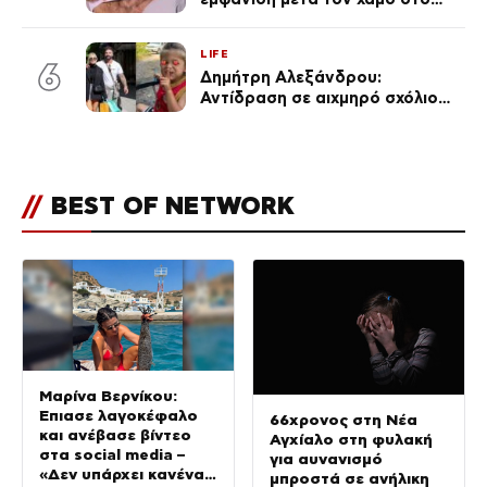
«Πρωινό» (Φωτογραφία)
LIFE
6
Δημήτρη Αλεξάνδρου:
Αντίδραση σε αιχμηρό σχόλιο
για την Τούνη με αφορμή το
μεγάλωμα του Πάρη
//
BEST OF NETWORK
Μαρίνα Βερνίκου:
Έπιασε λαγοκέφαλο
66χρονος στη Νέα
και ανέβασε βίντεο
Αγχίαλο στη φυλακή
στα social media –
για αυνανισμό
«Δεν υπάρχει κανένας
μπροστά σε ανήλικη