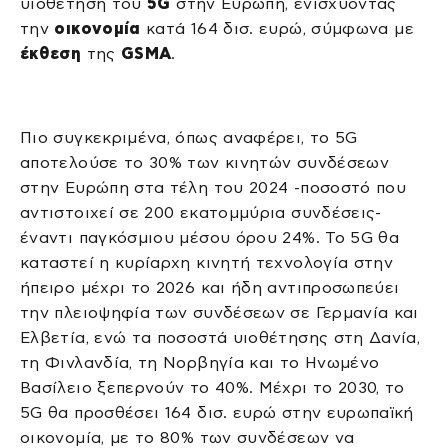
υιοθέτηση του
5G
στην Ευρώπη, ενισχύοντας
την
οικονομία
κατά 164 δισ. ευρώ, σύμφωνα με
έκθεση
της
GSMA
.
Πιο συγκεκριμένα, όπως αναφέρει, το 5G
αποτελούσε το 30% των κινητών συνδέσεων
στην Ευρώπη στα τέλη του 2024 -ποσοστό που
αντιστοιχεί σε 200 εκατομμύρια συνδέσεις-
έναντι παγκόσμιου μέσου όρου 24%. Το 5G θα
καταστεί η κυρίαρχη κινητή τεχνολογία στην
ήπειρο μέχρι το 2026 και ήδη αντιπροσωπεύει
την πλειοψηφία των συνδέσεων σε Γερμανία και
Ελβετία, ενώ τα ποσοστά υιοθέτησης στη Δανία,
τη Φινλανδία, τη Νορβηγία και το Ηνωμένο
Βασίλειο ξεπερνούν το 40%. Μέχρι το 2030, το
5G θα προσθέσει 164 δισ. ευρώ στην ευρωπαϊκή
οικονομία, με το 80% των συνδέσεων να