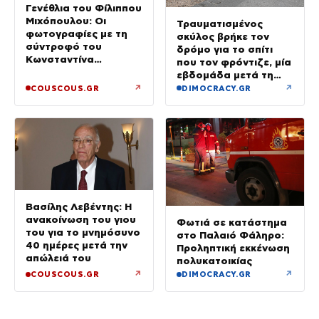
Γενέθλια του Φίλιππου
Μιχόπουλου: Οι
Τραυματισμένος
φωτογραφίες με τη
σκύλος βρήκε τον
σύντροφό του
δρόμο για το σπίτι
Κωνσταντίνα
που τον φρόντιζε, μία
Ευρυπίδου και το
εβδομάδα μετά τη
δημόσιο «Σ’ αγαπώ»
φωτιά στο Πόρτο
↗
↗
COUSCOUS.GR
DIMOCRACY.GR
Γερμενό
Βασίλης Λεβέντης: Η
ανακοίνωση του γιου
Φωτιά σε κατάστημα
του για το μνημόσυνο
στο Παλαιό Φάληρο:
40 ημέρες μετά την
Προληπτική εκκένωση
απώλειά του
πολυκατοικίας
↗
↗
COUSCOUS.GR
DIMOCRACY.GR