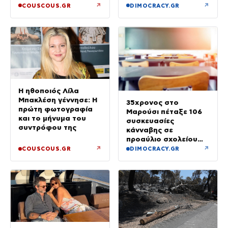
λόγος να φοβόμαστε»
↗
↗
COUSCOUS.GR
DIMOCRACY.GR
Η ηθοποιός Λίλα
Μπακλέση γέννησε: Η
35χρονος στο
πρώτη φωτογραφία
Μαρούσι πέταξε 106
και το μήνυμα του
συσκευασίες
συντρόφου της
κάνναβης σε
προαύλιο σχολείου
και έφυγε μόλις είδε
↗
↗
COUSCOUS.GR
DIMOCRACY.GR
τη ΔΙ.ΑΣ.