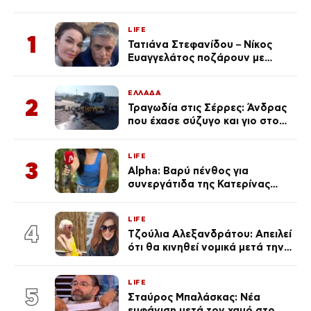
LIFE
1
Τατιάνα Στεφανίδου – Νίκος
Ευαγγελάτος ποζάρουν με
μαγιό σε παραλία στην
Κεφαλονιά
ΕΛΛΑΔΑ
2
Τραγωδία στις Σέρρες: Άνδρας
που έχασε σύζυγο και γιο στο
τροχαίο λέει «Τα έχασα όλα, κάτι
με τράβαγε στην καρδιά μου»
LIFE
3
Alpha: Βαρύ πένθος για
συνεργάτιδα της Κατερίνας
Καινούργιου – «Κουράστηκες
πολύ… Απόψε είσαι στα χέρια
LIFE
του Θεού»
4
Τζούλια Αλεξανδράτου: Απειλεί
ότι θα κινηθεί νομικά μετά την
ανάρτηση της Δημουλίδου
LIFE
5
Σταύρος Μπαλάσκας: Νέα
εμφάνιση μετά τον χαμό στο