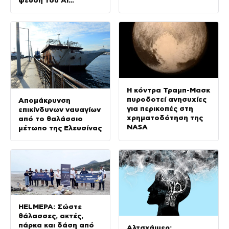
ψεύδη του ΑΙ
Overviews
Η κόντρα Τραμπ-Μασκ
πυροδοτεί ανησυχίες
Απομάκρυνση
για περικοπές στη
επικίνδυνων ναυαγίων
χρηματοδότηση της
από το θαλάσσιο
NASA
μέτωπο της Ελευσίνας
HΕLMEPA: Σώστε
θάλασσες, ακτές,
πάρκα και δάση από
Αλτσχάιμερ: