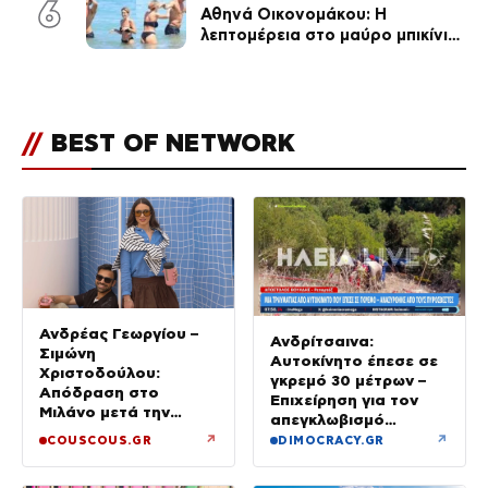
6
Αθηνά Οικονομάκου: Η
λεπτομέρεια στο μαύρο μπικίνι
της που απογείωσε την
εμφάνισή της στη Μύκονο
(φωτογραφίες)
//
BEST OF NETWORK
Ανδρέας Γεωργίου –
Ανδρίτσαινα:
Σιμώνη
Αυτοκίνητο έπεσε σε
Χριστοδούλου:
γκρεμό 30 μέτρων –
Απόδραση στο
Επιχείρηση για τον
Μιλάνο μετά την
απεγκλωβισμό
Ίμπιζα
32χρονης
↗
↗
COUSCOUS.GR
DIMOCRACY.GR