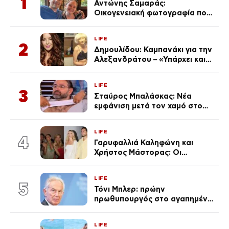
1
Αντώνης Σαμαράς:
Οικογενειακή φωτογραφία που
ανάρτησε ο γιος του λίγο πριν
από την επέτειο θανάτου της
LIFE
Λένας
2
Δημουλίδου: Καμπανάκι για την
Αλεξανδράτου – «Υπάρχει και
ένα μικρό παιδί πίσω που
χρειάζεται τη μάνα του»
LIFE
3
Σταύρος Μπαλάσκας: Νέα
εμφάνιση μετά τον χαμό στο
«Πρωινό» (Φωτογραφία)
LIFE
4
Γαρυφαλλιά Καληφώνη και
Χρήστος Μάστορας: Οι
χωριστές διακοπές και η
επέτειος που φέτος πέρασε
LIFE
απαρατήρητη
5
Τόνι Μπλερ: πρώην
πρωθυπουργός στο αγαπημένο
του Πόρτο Χέλι
LIFE