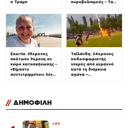
ο Τραμπ
πυροβολισμούς – Τα
θύματα ανήκαν στην
ίδια οικογένεια
Σκωτία: 35χρονος
Ταϊλάνδη: 24χρονος
σκότωσε 9χρονη σε
ποδοσφαιριστής
χώρο κατασκήνωσης –
νεκρός από κεραυνό
«Είμαστε
κατά τη διάρκεια
συντετριμμένοι» λένε
αγώνα –
οι συγγενείς της
Τραυματίστηκαν
ακόμη 12 παίκτες
//
ΔΗΜΟΦΙΛΗ
LIFE