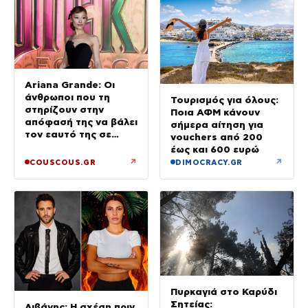
Ariana Grande: Οι
άνθρωποι που τη
Τουρισμός για όλους:
στηρίζουν στην
Ποια ΑΦΜ κάνουν
απόφασή της να βάλει
σήμερα αίτηση για
τον εαυτό της σε
vouchers από 200
προτεραιότητα
έως και 600 ευρώ
↗
↗
COUSCOUS.GR
DIMOCRACY.GR
Πυρκαγιά στο Καρύδι
Σητείας:
Λιβάνης: Η σχέση πριν