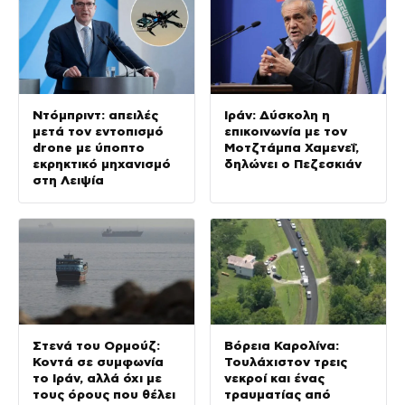
Ντόμπριντ: απειλές
Ιράν: Δύσκολη η
μετά τον εντοπισμό
επικοινωνία με τον
drone με ύποπτο
Μοτζτάμπα Χαμενεΐ,
εκρηκτικό μηχανισμό
δηλώνει ο Πεζεσκιάν
στη Λειψία
Στενά του Ορμούζ:
Βόρεια Καρολίνα:
Κοντά σε συμφωνία
Τουλάχιστον τρεις
το Ιράν, αλλά όχι με
νεκροί και ένας
τους όρους που θέλει
τραυματίας από