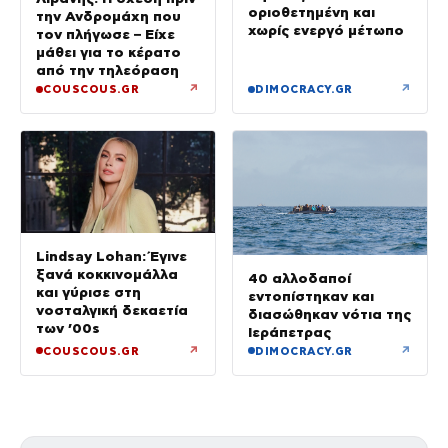
οριοθετημένη και
την Ανδρομάχη που
χωρίς ενεργό μέτωπο
τον πλήγωσε – Είχε
μάθει για το κέρατο
από την τηλεόραση
↗
↗
COUSCOUS.GR
DIMOCRACY.GR
Lindsay Lohan: Έγινε
ξανά κοκκινομάλλα
40 αλλοδαποί
και γύρισε στη
εντοπίστηκαν και
νοσταλγική δεκαετία
διασώθηκαν νότια της
των ’00s
Ιεράπετρας
↗
↗
COUSCOUS.GR
DIMOCRACY.GR