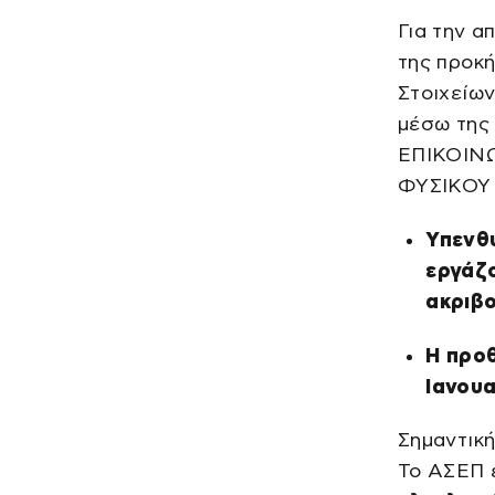
Για την α
της προκή
Στοιχείων
μέσω της
ΕΠΙΚΟΙΝ
ΦΥΣΙΚΟΥ
Υπενθυ
εργάζο
ακριβο
Η προθ
Ιανουα
Σημαντικ
Το ΑΣΕΠ ε