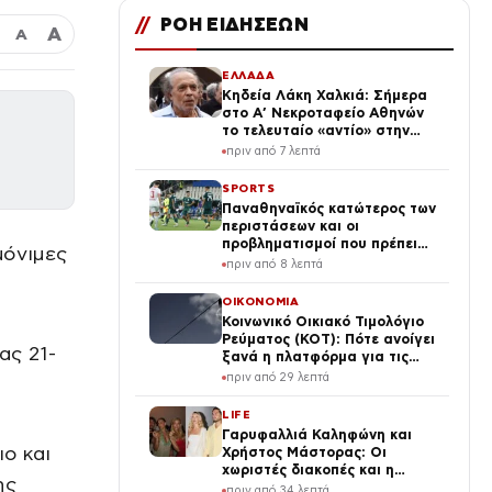
//
ΡΟΗ ΕΙΔΗΣΕΩΝ
Α
Α
ΕΛΛΑΔΑ
Κηδεία Λάκη Χαλκιά: Σήμερα
στο Α’ Νεκροταφείο Αθηνών
το τελευταίο «αντίο» στην
φωνή της μεταπολίτευσης
πριν από 7 λεπτά
SPORTS
Παναθηναϊκός κατώτερος των
περιστάσεων και οι
προβληματισμοί που πρέπει
μόνιμες
να «σβήσουν» μέσα στη
πριν από 8 λεπτά
Σόφια
ΟΙΚΟΝΟΜΙΑ
Κοινωνικό Οικιακό Τιμολόγιο
Ρεύματος (ΚΟΤ): Πότε ανοίγει
ας 21-
ξανά η πλατφόρμα για τις
αιτήσεις
πριν από 29 λεπτά
LIFE
Γαρυφαλλιά Καληφώνη και
ιο και
Χρήστος Μάστορας: Οι
χωριστές διακοπές και η
ης
επέτειος που φέτος πέρασε
πριν από 34 λεπτά