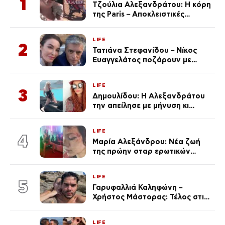
1
Τζούλια Αλεξανδράτου: Η κόρη
της Paris – Αποκλειστικές
φωτογραφίες
LIFE
2
Τατιάνα Στεφανίδου – Νίκος
Ευαγγελάτος ποζάρουν με
μαγιό σε παραλία στην
Κεφαλονιά
LIFE
3
Δημουλίδου: Η Αλεξανδράτου
την απείλησε με μήνυση κι
εκείνη απαντά – «Δεν σε
αναγνώρισα, όταν κατάλαβα
LIFE
ποια είσαι σοκαρίστικα»
4
Μαρία Αλεξάνδρου: Νέα ζωή
της πρώην σταρ ερωτικών
ταινιών, μητέρα ενός παιδιού με
σύντροφο επιχειρηματία
LIFE
(Φωτογραφίες)
5
Γαρυφαλλιά Καληφώνη –
Χρήστος Μάστορας: Τέλος στις
φήμες χωρισμού, όλη η αλήθεια
για τη σχέση τους
LIFE