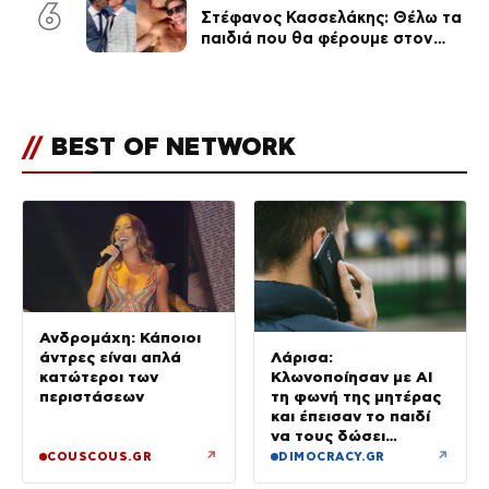
6
Στέφανος Κασσελάκης: Θέλω τα
παιδιά που θα φέρουμε στον
κόσμο να… – Αποκάλυψη για την
οικογένεια με τον Τάιλερ
//
BEST OF NETWORK
Ανδρομάχη: Κάποιοι
άντρες είναι απλά
Λάρισα:
κατώτεροι των
Κλωνοποίησαν με AI
περιστάσεων
τη φωνή της μητέρας
και έπεισαν το παιδί
να τους δώσει
χρήματα και
↗
↗
COUSCOUS.GR
DIMOCRACY.GR
κοσμήματα