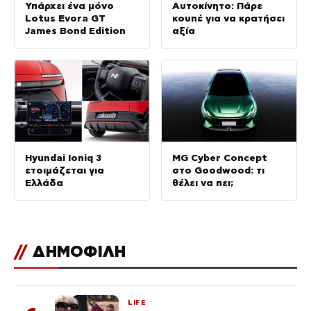
Υπάρχει ένα μόνο
Αυτοκίνητο: Πάρε
Lotus Evora GT
κουπέ για να κρατήσει
James Bond Edition
αξία
Hyundai Ioniq 3
MG Cyber Concept
ετοιμάζεται για
στο Goodwood: τι
Ελλάδα
θέλει να πει;
//
ΔΗΜΟΦΙΛΗ
LIFE