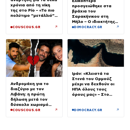
Ελικόπτερο
χρόνια από τη νίκη
προσγειώθηκε στα
της στο Ρίο – «Το πιο
βράχια του
πολύτιμο “μετάλλιό”
Σαρακήνικου στη
μου είναι η κόρη μου»
Μήλο – Ο ιδιοκτήτης
κατέβηκε για μπάνιο
↗
↗
COUSCOUS.GR
DIMOCRACY.GR
Ιράν: «Κλειστά τα
Στενά του Ορμούζ
Ανδρομάχη για το
μέχρι να δεχθούν οι
διαζύγιο με τον
ΗΠΑ όλους τους
Λιβάνη: η πρώτη
όρους μας» – Στο
δήλωση μετά τον
τραπέζι συμφωνία για
δύσκολο χωρισμό
το άνοιγμα
«Όποιος έχει…»
↗
↗
COUSCOUS.GR
DIMOCRACY.GR