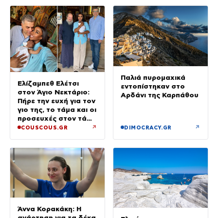
Παλιά πυρομαχικά
Ελίζαμπεθ Ελέτσι
εντοπίστηκαν στο
στον Άγιο Νεκτάριο:
Αρδάνι της Καρπάθου
Πήρε την ευχή για τον
γιο της, το τάμα και οι
προσευχές στον τάφο
του Αγίου
↗
↗
COUSCOUS.GR
DIMOCRACY.GR
Άννα Κορακάκη: Η
ανάρτηση για τα δέκα