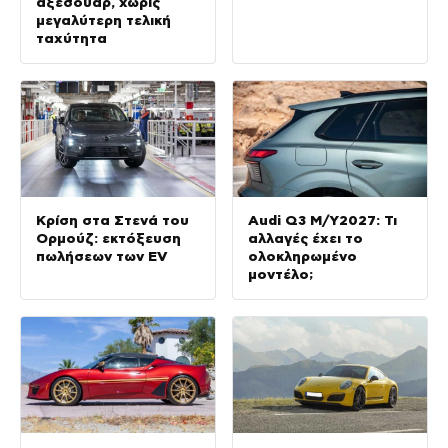
αξεσουάρ, χωρίς
μεγαλύτερη τελική
ταχύτητα
Κρίση στα Στενά του
Audi Q3 M/Y2027: Τι
Ορμούζ: εκτόξευση
αλλαγές έχει το
πωλήσεων των EV
ολοκληρωμένο
μοντέλο;