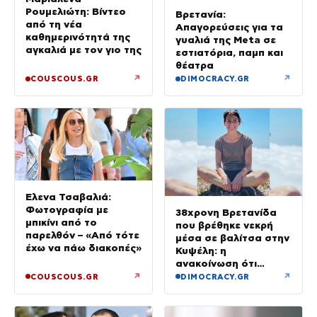
Ρουμελιώτη: Βίντεο
Βρετανία:
από τη νέα
Απαγορεύσεις για τα
καθημερινότητά της
γυαλιά της Meta σε
αγκαλιά με τον γιο της
εστιατόρια, παμπ και
θέατρα
↗
↗
COUSCOUS.GR
DIMOCRACY.GR
Έλενα Τσαβαλιά:
Φωτογραφία με
38χρονη Βρετανίδα
μπικίνι από το
που βρέθηκε νεκρή
παρελθόν – «Από τότε
μέσα σε βαλίτσα στην
έχω να πάω διακοπές»
Κυψέλη: η
ανακοίνωση ότι
«αφιέρωσε τη ζωή
↗
↗
COUSCOUS.GR
DIMOCRACY.GR
της βοηθώντας όσους
είχαν ανάγκη»