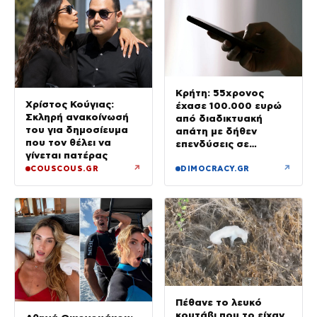
Κρήτη: 55χρονος
Χρίστος Κούγιας:
έχασε 100.000 ευρώ
Σκληρή ανακοίνωσή
από διαδικτυακή
του για δημοσίευμα
απάτη με δήθεν
που τον θέλει να
επενδύσεις σε
γίνεται πατέρας
μετοχές
↗
↗
COUSCOUS.GR
DIMOCRACY.GR
Πέθανε το λευκό
κουτάβι που το είχαν