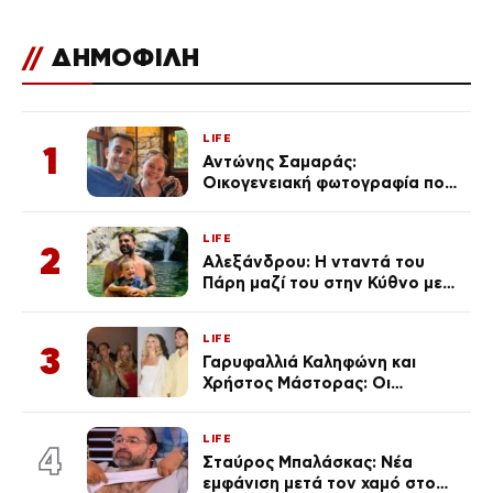
//
ΔΗΜΟΦΙΛΗ
LIFE
1
Αντώνης Σαμαράς:
Οικογενειακή φωτογραφία που
ανάρτησε ο γιος του λίγο πριν
από την επέτειο θανάτου της
LIFE
Λένας
2
Αλεξάνδρου: Η νταντά του
Πάρη μαζί του στην Κύθνο με
τον μικρό και την Ελληνίδου
(Φωτογραφίες)
LIFE
3
Γαρυφαλλιά Καληφώνη και
Χρήστος Μάστορας: Οι
χωριστές διακοπές και η
επέτειος που φέτος πέρασε
LIFE
απαρατήρητη
4
Σταύρος Μπαλάσκας: Νέα
εμφάνιση μετά τον χαμό στο