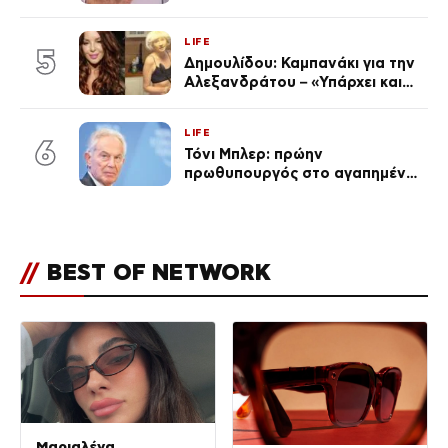
«Πρωινό» (Φωτογραφία)
LIFE
5
Δημουλίδου: Καμπανάκι για την
Αλεξανδράτου – «Υπάρχει και
ένα μικρό παιδί πίσω που
χρειάζεται τη μάνα του»
LIFE
6
Τόνι Μπλερ: πρώην
πρωθυπουργός στο αγαπημένο
του Πόρτο Χέλι
//
BEST OF NETWORK
Μαριαλένα